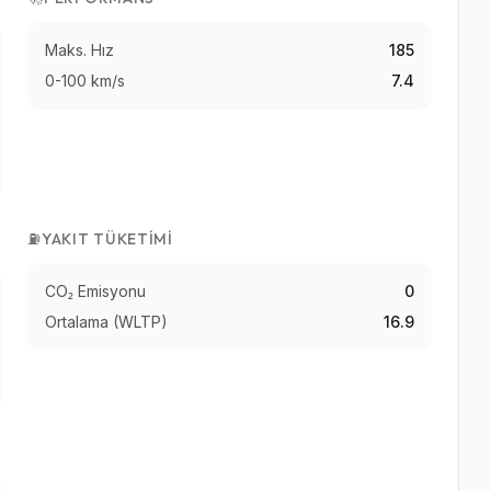
Maks. Hız
185
0-100 km/s
7.4
⛽
YAKIT TÜKETIMI
CO₂ Emisyonu
0
Ortalama (WLTP)
16.9