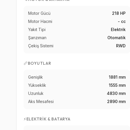
Motor Gücü
218 HP
Motor Hacmi
- cc
Yakıt Tipi
Elektrik
Şanzıman
Otomatik
Çekiş Sistemi
RWD
📏
BOYUTLAR
Genişlik
1881 mm
Yükseklik
1555 mm
Uzunluk
4830 mm
Aks Mesafesi
2890 mm
⚡
ELEKTRIK & BATARYA