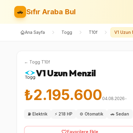
Sıfır Araba Bul
🚗
Ana Sayfa
Togg
T10f
V1 Uzun 
←
Togg
T10f
V1 Uzun Menzil
₺2.195.600
04.08.2026
•
⛽
Elektrik
⚡
218 HP
⚙️
Otomatik
🚗
Sedan
Favorilere Ekle