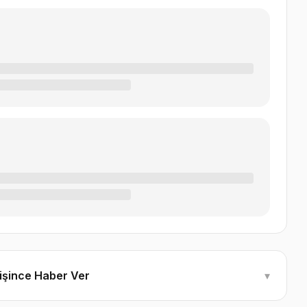
ğişince Haber Ver
▾