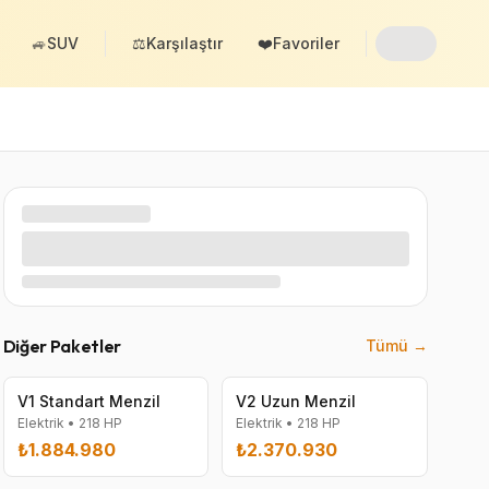
🚙
SUV
⚖️
Karşılaştır
❤️
Favoriler
Diğer Paketler
Tümü →
V1 Standart Menzil
V2 Uzun Menzil
Elektrik
•
218
HP
Elektrik
•
218
HP
₺1.884.980
₺2.370.930