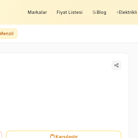
Markalar
Fiyat Listesi
📝
Blog
⚡
Elektrikli
Menzil
Karşılaştır