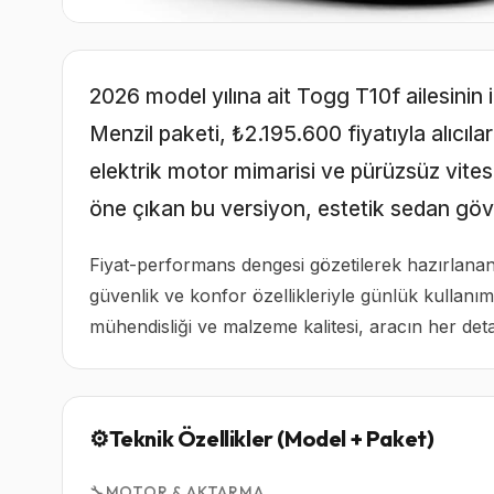
2026 model yılına ait Togg T10f ailesinin 
Menzil paketi, ₺2.195.600 fiyatıyla alıcıla
elektrik motor mimarisi ve pürüzsüz vite
öne çıkan bu versiyon, estetik sedan gövd
Fiyat-performans dengesi gözetilerek hazırlana
güvenlik ve konfor özellikleriyle günlük kullanım
mühendisliği ve malzeme kalitesi, aracın her detay
⚙️
Teknik Özellikler (Model + Paket)
🔧
MOTOR & AKTARMA