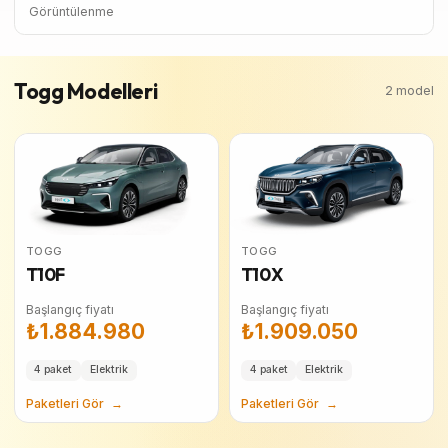
Görüntülenme
Togg
Modelleri
2
model
TOGG
TOGG
T10F
T10X
Başlangıç fiyatı
Başlangıç fiyatı
₺1.884.980
₺1.909.050
4
paket
Elektrik
4
paket
Elektrik
Paketleri Gör
→
Paketleri Gör
→