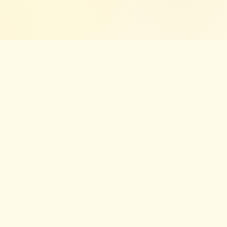
🚗
Sıfır Araba Bul
Türkiye'deki tüm otomobil markalarının
2026
model resmi fiyat listelerini sunuyoruz.