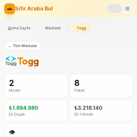
🚗
Sıfır Araba Bul
Markalar
Ana Sayfa
Markalar
Togg
Fiyat Listesi
← Tüm Markalar
📝
Blog
Togg
⚡
Elektrikli
2
8
🚙
SUV
Model
Paket
⚖️
Karşılaştır
₺1.884.980
₺3.218.140
En Düşük
En Yüksek
❤️
Favoriler
👁️