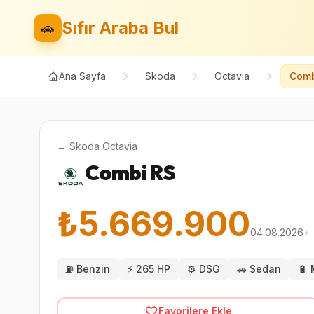
Sıfır Araba Bul
🚗
Ana Sayfa
Skoda
Octavia
Comb
←
Skoda
Octavia
Combi RS
₺5.669.900
04.08.2026
•
⛽
Benzin
⚡
265 HP
⚙️
DSG
🚗
Sedan
🔋
Favorilere Ekle