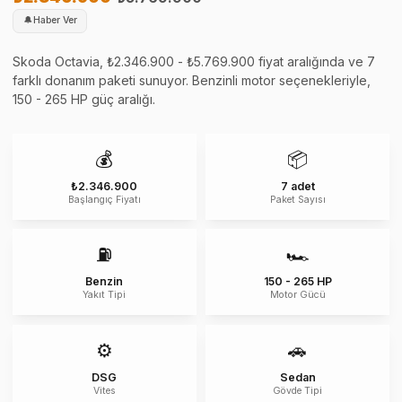
🔔
Haber Ver
Skoda Octavia, ₺2.346.900 - ₺5.769.900 fiyat aralığında ve 7
farklı donanım paketi sunuyor. Benzinli motor seçenekleriyle,
150 - 265 HP güç aralığı.
💰
📦
₺2.346.900
7 adet
Başlangıç Fiyatı
Paket Sayısı
⛽
🏎️
Benzin
150 - 265 HP
Yakıt Tipi
Motor Gücü
⚙️
🚗
DSG
Sedan
Vites
Gövde Tipi