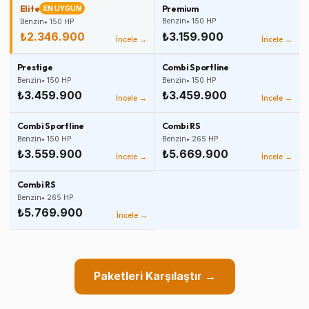
Elite
Premium
EN UYGUN
Benzin
•
150
HP
Benzin
•
150
HP
₺2.346.900
₺3.159.900
İncele →
İncele →
Prestige
Combi Sportline
Benzin
•
150
HP
Benzin
•
150
HP
₺3.459.900
₺3.459.900
İncele →
İncele →
Combi Sportline
Combi RS
Benzin
•
150
HP
Benzin
•
265
HP
₺3.559.900
₺5.669.900
İncele →
İncele →
Combi RS
Benzin
•
265
HP
₺5.769.900
İncele →
Paketleri Karşılaştır →