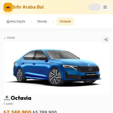
🚗
Sıfır Araba Bul
Ana Sayfa
Skoda
Octavia
Markalar
Fiyat Listesi
←
Skoda
📝
Blog
⚡
Elektrikli
🚙
SUV
⚖️
Karşılaştır
Octavia
❤️
Favoriler
7
paket
•
₺2.346.900
₺5.769.900
-