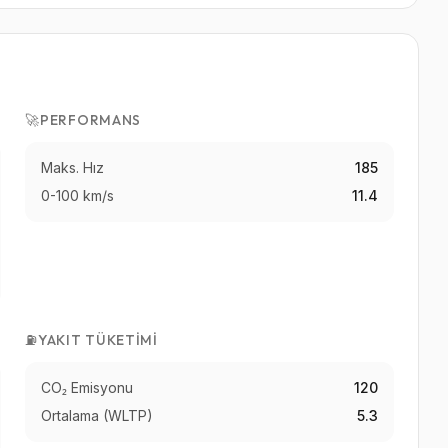
🚀
PERFORMANS
Maks. Hız
185
0-100 km/s
11.4
⛽
YAKIT TÜKETIMI
CO₂ Emisyonu
120
Ortalama (WLTP)
5.3