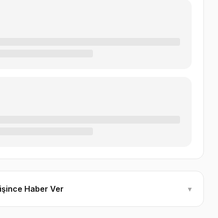
ğişince Haber Ver
▾