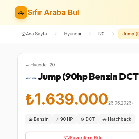
Sıfır Araba Bul
🚗
Ana Sayfa
Hyundai
I20
Jump (
←
Hyundai
I20
Jump (90hp Benzin DCT
₺1.639.000
26.06.2026
•
⛽
Benzin
⚡
90 HP
⚙️
DCT
🚗
Hatchback
Favorilere Ekle