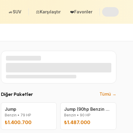
🚙
SUV
⚖️
Karşılaştır
❤️
Favoriler
Diğer Paketler
Tümü →
Jump
Jump (90hp Benzin Manuel 1000)
Benzin
•
79
HP
Benzin
•
90
HP
₺1.400.700
₺1.487.000