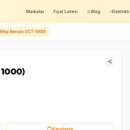
Markalar
Fiyat Listesi
📝
Blog
⚡
Elektrikli
90hp Benzin DCT 1000)
 1000)
Karşılaştır