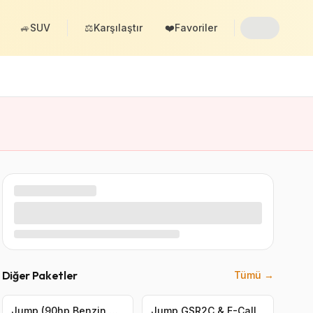
🚙
SUV
⚖️
Karşılaştır
❤️
Favoriler
Diğer Paketler
Tümü →
Jump (90hp Benzin Manuel 1000)
Jump GSR2C & E-Call