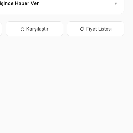
ğişince Haber Ver
▾
⚖️ Karşılaştır
📋 Fiyat Listesi