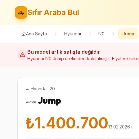
Sıfır Araba Bul
🚗
Ana Sayfa
Hyundai
I20
Jump
Bu model artık satışta değildir
Hyundai
I20
Jump
üretimden kaldırılmıştır. Fiyat ve tekni
←
Hyundai
I20
Jump
₺1.400.700
13.02.2026
•