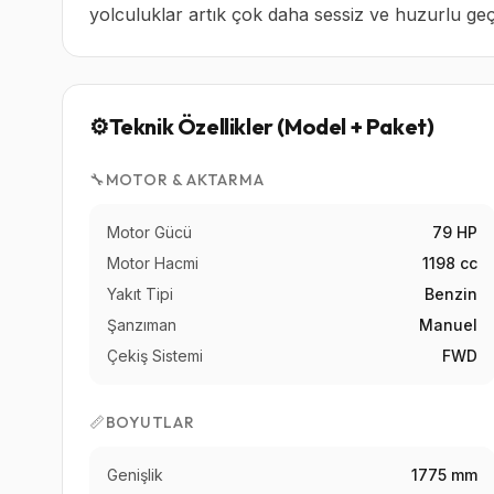
yolculuklar artık çok daha sessiz ve huzurlu geç
⚙️
Teknik Özellikler (Model + Paket)
🔧
MOTOR & AKTARMA
Motor Gücü
79 HP
Motor Hacmi
1198 cc
Yakıt Tipi
Benzin
Şanzıman
Manuel
Çekiş Sistemi
FWD
📏
BOYUTLAR
Genişlik
1775 mm