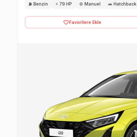
⛽
Benzin
⚡
79 HP
⚙️
Manuel
🚗
Hatchback
Favorilere Ekle