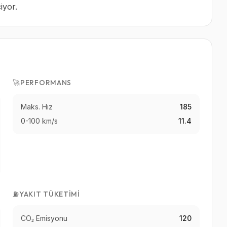
iyor.
🚀
PERFORMANS
Maks. Hız
185
0-100 km/s
11.4
⛽
YAKIT TÜKETIMI
CO₂ Emisyonu
120