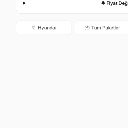
🔔 Fiyat De
📁
Hyundai
📦 Tüm Paketler