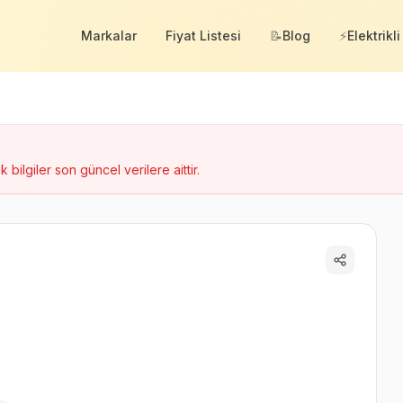
Markalar
Fiyat Listesi
📝
Blog
⚡
Elektrikli
k bilgiler son güncel verilere aittir.