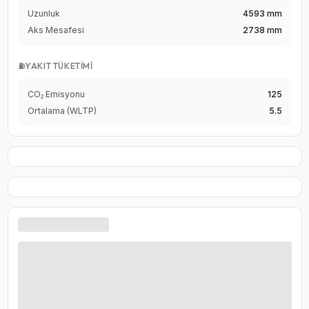
Uzunluk
4593 mm
Aks Mesafesi
2738 mm
⛽
YAKIT TÜKETIMI
CO₂ Emisyonu
125
Ortalama (WLTP)
5.5