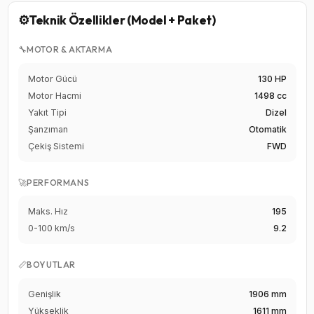
⚙️
Teknik Özellikler (Model + Paket)
🔧
MOTOR & AKTARMA
Motor Gücü
130 HP
Motor Hacmi
1498 cc
Yakıt Tipi
Dizel
Şanzıman
Otomatik
Çekiş Sistemi
FWD
🚀
PERFORMANS
Maks. Hız
195
0-100 km/s
9.2
📏
BOYUTLAR
Genişlik
1906 mm
Yükseklik
1611 mm