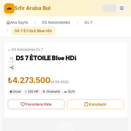
🚗
Sıfır Araba Bul
Ana Sayfa
DS Automobiles
Ds 7
Markalar
DS 7 ÉTOILE Blue HDi
Fiyat Listesi
←
DS Automobiles
Ds 7
📝
Blog
DS 7 ÉTOILE Blue HDi
⚡
Elektrikli
₺4.273.500
🚙
SUV
04.08.2026
•
⛽
Dizel
⚡
130 HP
⚙️
Otomatik
🚗
SUV
⚖️
Karşılaştır
Favorilere Ekle
Karşılaştır
❤️
Favoriler