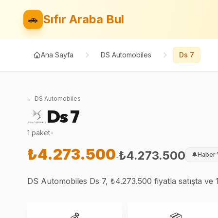
Sıfır Araba Bul
🚗
Ana Sayfa
DS Automobiles
Ds 7
←
DS Automobiles
Ds 7
1
paket
•
₺4.273.500
₺4.273.500
🔔
Haber 
-
DS Automobiles Ds 7, ₺4.273.500 fiyatla satışta ve 