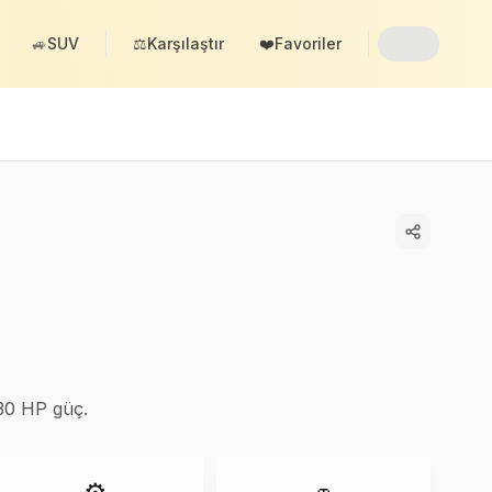
🚙
SUV
⚖️
Karşılaştır
❤️
Favoriler
130 HP güç.