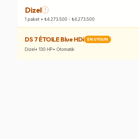
Dizel
1
1
paket •
₺4.273.500
-
₺4.273.500
DS 7 ÉTOILE Blue HDi
EN UYGUN
Dizel
•
130
HP
•
Otomatik