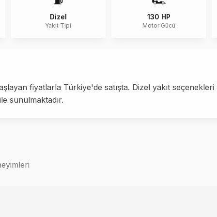
⛽
🏎️
Dizel
130 HP
Yakıt Tipi
Motor Gücü
layan fiyatlarla Türkiye'de satışta. Dizel yakıt seçenekle
ile sunulmaktadır.
eyimleri