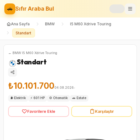
🚗
Sıfır Araba Bul
Ana Sayfa
BMW
I5 M60 Xdrive Touring
Markalar
Standart
Fiyat Listesi
←
BMW
I5 M60 Xdrive Touring
📝
Blog
Standart
⚡
Elektrikli
₺10.101.700
🚙
SUV
04.08.2026
•
⛽
Elektrik
⚡
601 HP
⚙️
Otomatik
🚗
Estate
⚖️
Karşılaştır
Favorilere Ekle
Karşılaştır
❤️
Favoriler