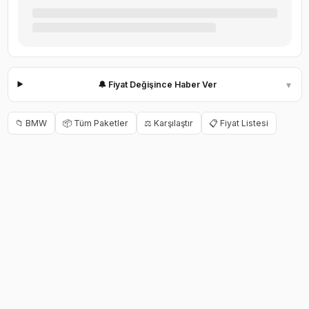
▾
🔔 Fiyat Değişince Haber Ver
📁
BMW
📦 Tüm Paketler
⚖️ Karşılaştır
📋 Fiyat Listesi