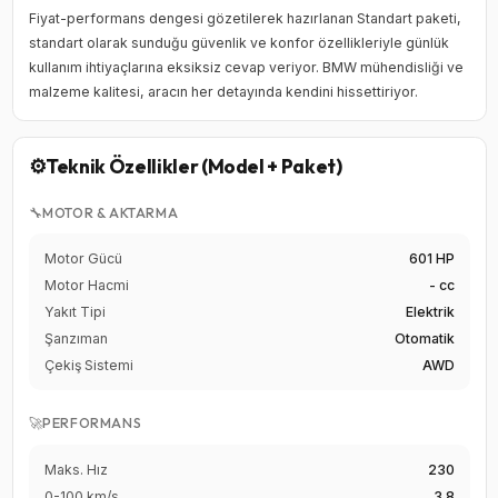
Fiyat-performans dengesi gözetilerek hazırlanan Standart paketi,
standart olarak sunduğu güvenlik ve konfor özellikleriyle günlük
kullanım ihtiyaçlarına eksiksiz cevap veriyor. BMW mühendisliği ve
malzeme kalitesi, aracın her detayında kendini hissettiriyor.
⚙️
Teknik Özellikler (Model + Paket)
🔧
MOTOR & AKTARMA
Motor Gücü
601 HP
Motor Hacmi
- cc
Yakıt Tipi
Elektrik
Şanzıman
Otomatik
Çekiş Sistemi
AWD
🚀
PERFORMANS
Maks. Hız
230
0-100 km/s
3.8