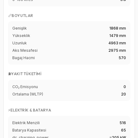
📏
BOYUTLAR
Genişlik
1868 mm
Yükseklik
1479 mm
Uzunluk
4963 mm
Aks Mesafesi
2975 mm
Bagaj Hacmi
570
⛽
YAKIT TÜKETIMI
CO₂ Emisyonu
0
Ortalama (WLTP)
20
⚡
ELEKTRIK & BATARYA
Elektrik Menzili
516
Batarya Kapasitesi
65
dc_charging_power
≈205 kW