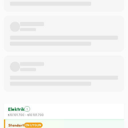
Elektrik
1
₺10.101.700
-
₺10.101.700
Standart
EN UYGUN