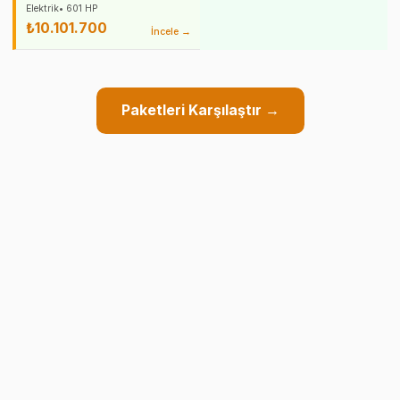
Elektrik
•
601
HP
₺10.101.700
İncele →
Paketleri Karşılaştır →