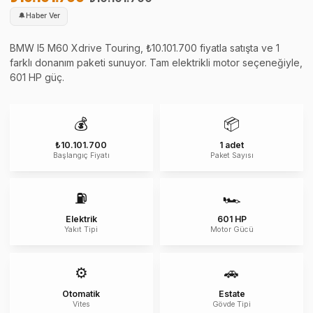
🔔
Haber Ver
BMW I5 M60 Xdrive Touring, ₺10.101.700 fiyatla satışta ve 1
farklı donanım paketi sunuyor. Tam elektrikli motor seçeneğiyle,
601 HP güç.
💰
📦
₺10.101.700
1 adet
Başlangıç Fiyatı
Paket Sayısı
⛽
🏎️
Elektrik
601 HP
Yakıt Tipi
Motor Gücü
⚙️
🚗
Otomatik
Estate
Vites
Gövde Tipi