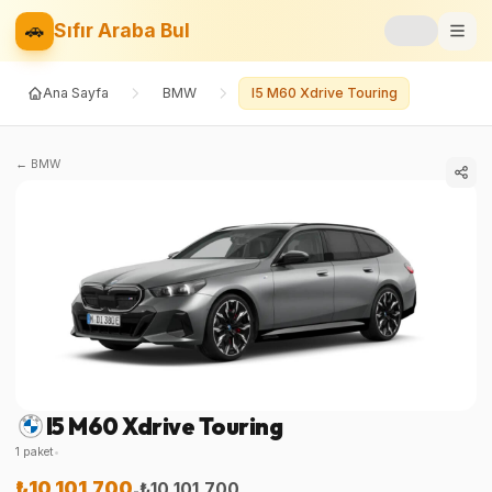
🚗
Sıfır Araba Bul
Ana Sayfa
BMW
I5 M60 Xdrive Touring
Markalar
Fiyat Listesi
←
BMW
📝
Blog
⚡
Elektrikli
🚙
SUV
⚖️
Karşılaştır
I5 M60 Xdrive Touring
❤️
Favoriler
1
paket
•
₺10.101.700
₺10.101.700
-