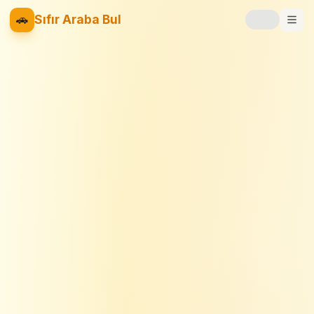
🚗
Sıfır Araba Bul
Markalar
Fiyat Listesi
📝
Blog
⚡
Elektrikli
🚙
SUV
⚖️
Karşılaştır
❤️
Favoriler