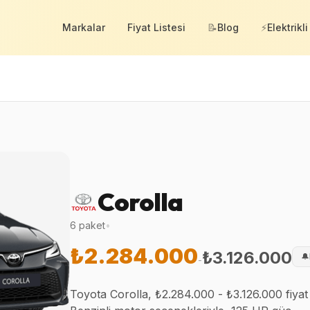
Markalar
Fiyat Listesi
📝
Blog
⚡
Elektrikli
Corolla
6
paket
•
₺2.284.000
₺3.126.000
🔔
-
Toyota Corolla, ₺2.284.000 - ₺3.126.000 fiyat