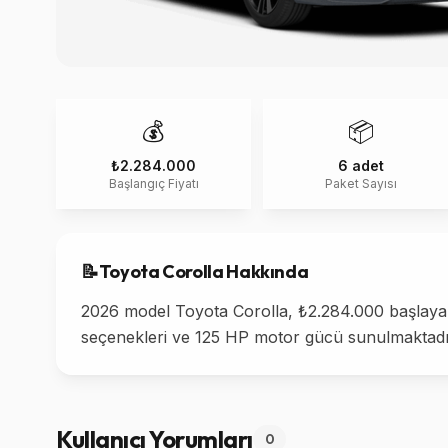
💰
📦
₺2.284.000
6 adet
Başlangıç Fiyatı
Paket Sayısı
📝
Toyota
Corolla
Hakkında
2026 model Toyota Corolla, ₺2.284.000 başlayan f
seçenekleri ve 125 HP motor gücü sunulmaktadır.
Kullanıcı Yorumları
0