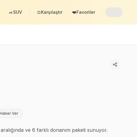
🚙
SUV
⚖️
Karşılaştır
❤️
Favoriler
Haber Ver
 aralığında ve 6 farklı donanım paketi sunuyor.