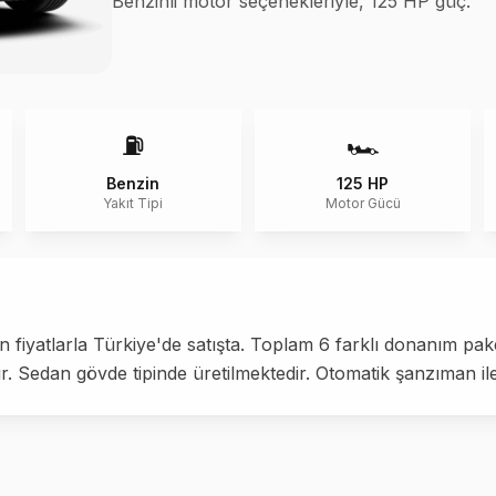
Benzinli motor seçenekleriyle, 125 HP güç.
⛽
🏎️
Benzin
125 HP
Yakıt Tipi
Motor Gücü
iyatlarla Türkiye'de satışta. Toplam 6 farklı donanım paket
 Sedan gövde tipinde üretilmektedir. Otomatik şanzıman il