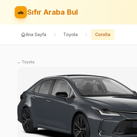
Sıfır Araba Bul
🚗
Ana Sayfa
Toyota
Corolla
←
Toyota