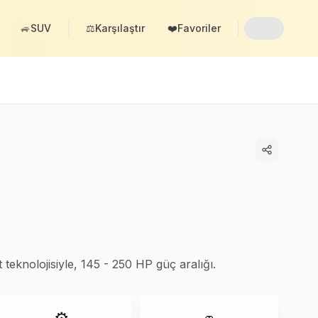
🚙
SUV
⚖️
Karşılaştır
❤️
Favoriler
teknolojisiyle, 145 - 250 HP güç aralığı.