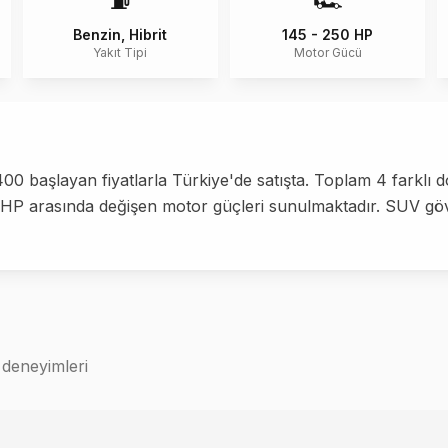
⛽
🏎️
Benzin, Hibrit
145 - 250 HP
Yakıt Tipi
Motor Gücü
 başlayan fiyatlarla Türkiye'de satışta. Toplam 4 farklı d
0 HP arasında değişen motor güçleri sunulmaktadır. SUV göv
 deneyimleri