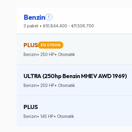
Benzin
3
3
paket •
₺10.844.400
-
₺11.506.700
PLUS
EN UYGUN
Benzin
•
250
HP
•
Otomatik
ULTRA (250hp Benzin MHEV AWD 1969)
Benzin
•
250
HP
•
Otomatik
PLUS
Benzin
•
145
HP
•
Otomatik