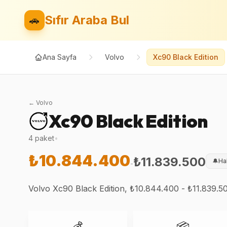
Sıfır Araba Bul
🚗
Ana Sayfa
Volvo
Xc90 Black Edition
←
Volvo
Xc90 Black Edition
4
paket
•
₺10.844.400
₺11.839.500
🔔
Ha
-
Volvo Xc90 Black Edition, ₺10.844.400 - ₺11.839.500 