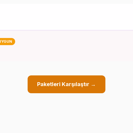
UYGUN
Paketleri Karşılaştır →