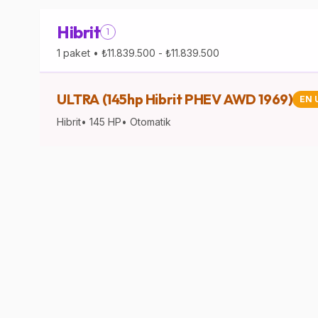
Hibrit
1
1
paket •
₺11.839.500
-
₺11.839.500
ULTRA (145hp Hibrit PHEV AWD 1969)
EN 
Hibrit
•
145
HP
•
Otomatik