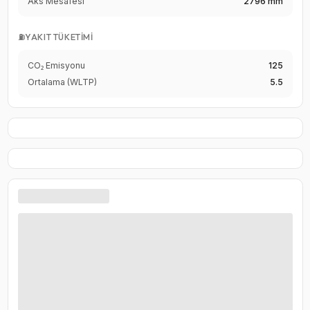
Aks Mesafesi
2796 mm
⛽
YAKIT TÜKETIMI
CO₂ Emisyonu
125
Ortalama (WLTP)
5.5