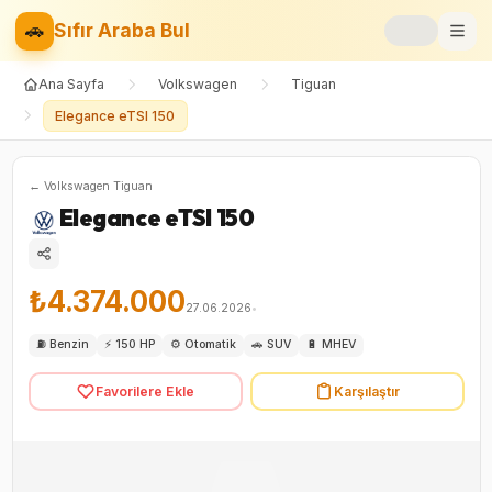
🚗
Sıfır Araba Bul
Ana Sayfa
Volkswagen
Tiguan
Markalar
Elegance eTSI 150
Fiyat Listesi
←
Volkswagen
Tiguan
📝
Blog
Elegance eTSI 150
⚡
Elektrikli
₺4.374.000
🚙
SUV
27.06.2026
•
⛽
Benzin
⚡
150 HP
⚙️
Otomatik
🚗
SUV
🔋
MHEV
⚖️
Karşılaştır
Favorilere Ekle
Karşılaştır
❤️
Favoriler