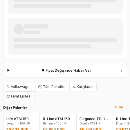
▾
🔔 Fiyat Değişince Haber Ver
📁
Volkswagen
📦 Tüm Paketler
⚖️ Karşılaştır
📋 Fiyat Listesi
Diğer Paketler
Tümü →
Life eTSI 150
R-Line eTSI 150
Elegance TDI 193 4MOTION
Benzin
•
150
HP
Benzin
•
150
HP
Dizel
•
193
HP
Dizel
•
19
₺3.402.000
₺4.666.000
₺6.254.000
₺6.617