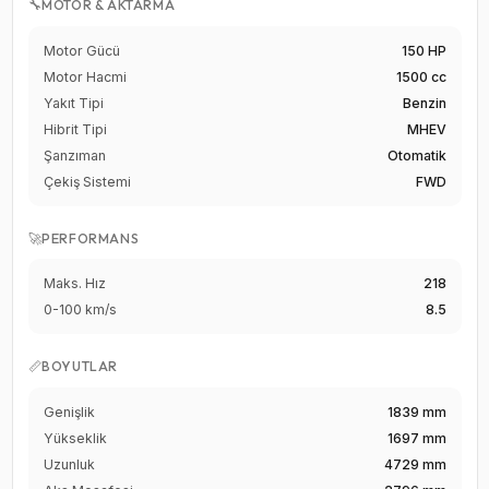
🔧
MOTOR & AKTARMA
Motor Gücü
150 HP
Motor Hacmi
1500 cc
Yakıt Tipi
Benzin
Hibrit Tipi
MHEV
Şanzıman
Otomatik
Çekiş Sistemi
FWD
🚀
PERFORMANS
Maks. Hız
218
0-100 km/s
8.5
📏
BOYUTLAR
Genişlik
1839 mm
Yükseklik
1697 mm
Uzunluk
4729 mm