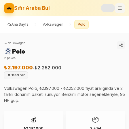
🚗
Sıfır Araba Bul
Ana Sayfa
Volkswagen
Polo
Markalar
Fiyat Listesi
←
Volkswagen
Polo
📝
Blog
2
paket
•
⚡
Elektrikli
₺2.197.000
₺2.252.000
-
🔔
Haber Ver
🚙
SUV
Volkswagen Polo, ₺2.197.000 - ₺2.252.000 fiyat aralığında ve 2
farklı donanım paketi sunuyor. Benzinli motor seçenekleriyle, 95
⚖️
Karşılaştır
HP güç.
❤️
Favoriler
💰
📦
₺2.197.000
2 adet