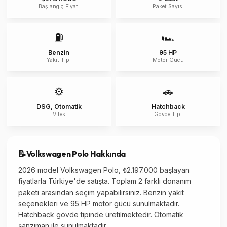
Başlangıç Fiyatı
Paket Sayısı
⛽
🏎️
Benzin
95 HP
Yakıt Tipi
Motor Gücü
⚙️
🚗
DSG, Otomatik
Hatchback
Vites
Gövde Tipi
📝
Volkswagen
Polo
Hakkında
2026 model Volkswagen Polo, ₺2.197.000 başlayan
fiyatlarla Türkiye'de satışta. Toplam 2 farklı donanım
paketi arasından seçim yapabilirsiniz. Benzin yakıt
seçenekleri ve 95 HP motor gücü sunulmaktadır.
Hatchback gövde tipinde üretilmektedir. Otomatik
şanzıman ile sunulmaktadır.