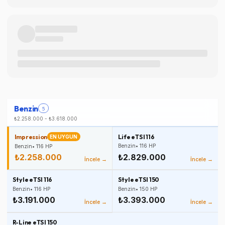
Benzin
5
₺2.258.000
-
₺3.618.000
Impression
Life eTSI 116
EN UYGUN
Benzin
•
116
HP
Benzin
•
116
HP
₺2.258.000
₺2.829.000
İncele →
İncele →
Style eTSI 116
Style eTSI 150
Benzin
•
116
HP
Benzin
•
150
HP
₺3.191.000
₺3.393.000
İncele →
İncele →
R-Line eTSI 150