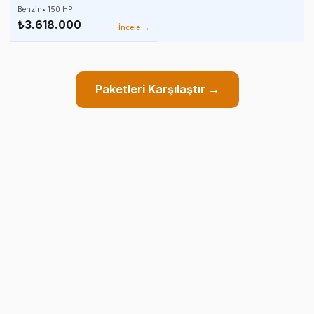
Benzin
•
150
HP
₺3.618.000
İncele →
Paketleri Karşılaştır →