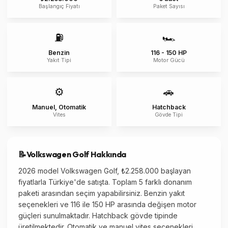
Başlangıç Fiyatı
Paket Sayısı
⛽
🏎️
Benzin
116 - 150 HP
Yakıt Tipi
Motor Gücü
⚙️
🚗
Manuel, Otomatik
Hatchback
Vites
Gövde Tipi
📝
Volkswagen
Golf
Hakkında
2026 model Volkswagen Golf, ₺2.258.000 başlayan
fiyatlarla Türkiye'de satışta. Toplam 5 farklı donanım
paketi arasından seçim yapabilirsiniz. Benzin yakıt
seçenekleri ve 116 ile 150 HP arasında değişen motor
güçleri sunulmaktadır. Hatchback gövde tipinde
üretilmektedir. Otomatik ve manuel vites seçenekleri