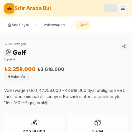
🚗
Sıfır Araba Bul
Ana Sayfa
Volkswagen
Golf
Markalar
Fiyat Listesi
←
Volkswagen
Golf
📝
Blog
5
paket
•
⚡
Elektrikli
₺2.258.000
₺3.618.000
-
🔔
Haber Ver
🚙
SUV
Volkswagen Golf, ₺2.258.000 - ₺3.618.000 fiyat aralığında ve 5
farklı donanım paketi sunuyor. Benzinli motor seçenekleriyle,
⚖️
Karşılaştır
116 - 150 HP güç aralığı.
❤️
Favoriler
💰
📦
₺2.258.000
5 adet