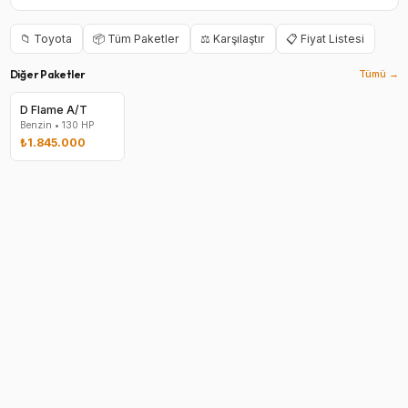
📁
Toyota
📦 Tüm Paketler
⚖️ Karşılaştır
📋 Fiyat Listesi
Diğer Paketler
Tümü →
D Flame A/T
Benzin
•
130
HP
₺1.845.000