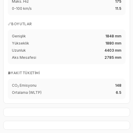
Maks. Hız
175
0-100 km/s
11.5
📏
BOYUTLAR
Genişlik
1848 mm
Yükseklik
1880 mm
Uzunluk
4403 mm
Aks Mesafesi
2785 mm
⛽
YAKIT TÜKETIMI
CO₂ Emisyonu
148
Ortalama (WLTP)
6.5