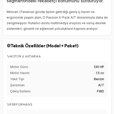
segmentindeki rekabetçi konumunu sürdürüyor.
Minivan / Panelvan gövde tipinin getirdiği geniş iç hacim ve
ergonomik yaşam alanı, D Passion X-Pack A/T donanımıyla daha da
zenginleşiyor. Kullanıcı dostu multimedya arayüzü ve sürüş destek
sistemleri, güvenli ve eğlenceli yolculukların kapısını aralıyor.
⚙️
Teknik Özellikler (Model + Paket)
🔧
MOTOR & AKTARMA
Motor Gücü
130 HP
Motor Hacmi
1.5 cc
Yakıt Tipi
Benzin
Şanzıman
A/T
Çekiş Sistemi
FWD
🚀
PERFORMANS