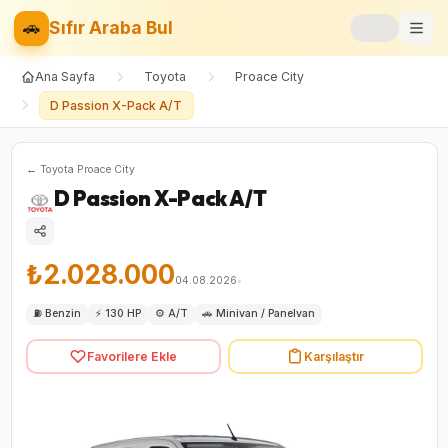
🚗
Sıfır Araba Bul
Ana Sayfa
Toyota
Proace City
Markalar
D Passion X-Pack A/T
Fiyat Listesi
←
Toyota
Proace City
📝
Blog
D Passion X-Pack A/T
⚡
Elektrikli
₺2.028.000
🚙
SUV
04.08.2026
•
⛽
Benzin
⚡
130 HP
⚙️
A/T
🚗
Minivan / Panelvan
⚖️
Karşılaştır
Favorilere Ekle
Karşılaştır
❤️
Favoriler