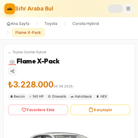
🚗
Sıfır Araba Bul
Ana Sayfa
Toyota
Corolla Hybrid
Markalar
Flame X-Pack
Fiyat Listesi
←
Toyota
Corolla Hybrid
📝
Blog
Flame X-Pack
⚡
Elektrikli
₺3.228.000
🚙
SUV
04.08.2026
•
⛽
Benzin
⚡
140 HP
⚙️
Otomatik
🚗
Hatchback
🔋
HEV
⚖️
Karşılaştır
Favorilere Ekle
Karşılaştır
❤️
Favoriler