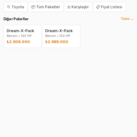
📁
Toyota
📦 Tüm Paketler
⚖️ Karşılaştır
📋 Fiyat Listesi
Diğer Paketler
Tümü →
Dream-X-Pack
Dream-X-Pack
Benzin
•
140
HP
Benzin
•
140
HP
₺2.906.000
₺2.989.000