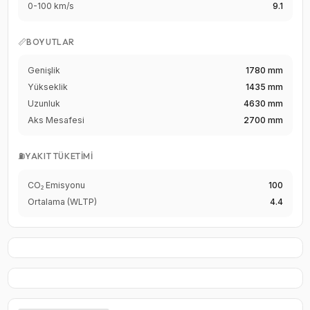
0-100 km/s
9.1
📏
BOYUTLAR
Genişlik
1780 mm
Yükseklik
1435 mm
Uzunluk
4630 mm
Aks Mesafesi
2700 mm
⛽
YAKIT TÜKETIMI
CO₂ Emisyonu
100
Ortalama (WLTP)
4.4