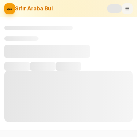
🚗
Sıfır Araba Bul
Markalar
Fiyat Listesi
📝
Blog
⚡
Elektrikli
🚙
SUV
⚖️
Karşılaştır
❤️
Favoriler