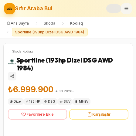
🚗
Sıfır Araba Bul
Ana Sayfa
Skoda
Kodiaq
Markalar
Sportline (193hp Dizel DSG AWD 1984)
Fiyat Listesi
←
Skoda
Kodiaq
📝
Blog
Sportline (193hp Dizel DSG AWD
1984)
⚡
Elektrikli
🚙
SUV
₺6.999.900
04.08.2026
•
⚖️
⛽
Dizel
⚡
193 HP
⚙️
DSG
🚗
SUV
🔋
MHEV
Karşılaştır
Favorilere Ekle
Karşılaştır
❤️
Favoriler