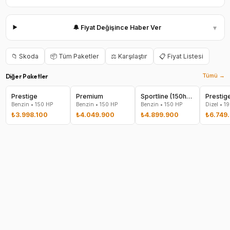
▾
🔔 Fiyat Değişince Haber Ver
📁
Skoda
📦 Tüm Paketler
⚖️ Karşılaştır
📋 Fiyat Listesi
Diğer Paketler
Tümü →
Prestige
Premium
Sportline (150hp Benzin MHEV DSG 1498)
Prestig
Benzin
•
150
HP
Benzin
•
150
HP
Benzin
•
150
HP
Dizel
•
19
₺3.998.100
₺4.049.900
₺4.899.900
₺6.749