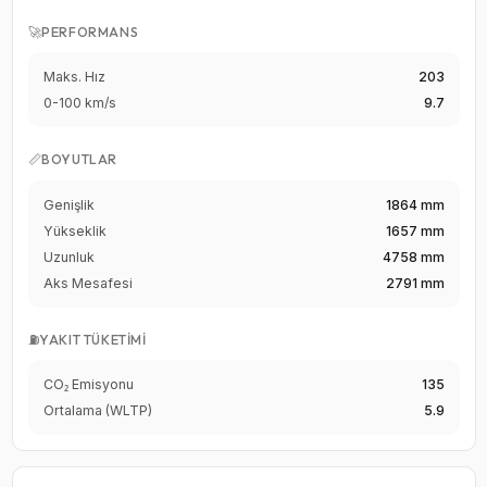
🚀
PERFORMANS
Maks. Hız
203
0-100 km/s
9.7
📏
BOYUTLAR
Genişlik
1864 mm
Yükseklik
1657 mm
Uzunluk
4758 mm
Aks Mesafesi
2791 mm
⛽
YAKIT TÜKETIMI
CO₂ Emisyonu
135
Ortalama (WLTP)
5.9