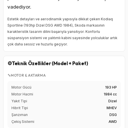
vadediyor.
Estetik detayları ve aerodinamik yapısıyla dikkat çeken Kodiaq
Sportline (193hp Dizel DSG AWD 1984), Skoda markasının
karakteristik tasarım dilini başarıyla yansıtıyor. Konforlu
süspansiyon sistemi ve yalıtımlı kabini sayesinde yolculuklar artık
çok daha sessiz ve huzurlu geçiyor.
⚙️
Teknik Özellikler (Model + Paket)
🔧
MOTOR & AKTARMA
Motor Gücü
193 HP
Motor Hacmi
1984 cc
Yakıt Tipi
Dizel
Hibrit Tipi
MHEV
Şanzıman
DSG
Çekiş Sistemi
AWD