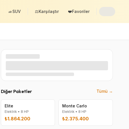
🚙
SUV
⚖️
Karşılaştır
❤️
Favoriler
Diğer Paketler
Tümü →
Elite
Monte Carlo
Elektrik
•
8
HP
Elektrik
•
8
HP
₺1.864.200
₺2.375.400