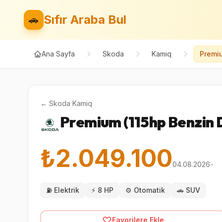
Sıfır Araba Bul
🚗
Ana Sayfa
Skoda
Kamiq
Premi
←
Skoda
Kamiq
Premium (115hp Benzin
₺2.049.100
04.08.2026
•
⛽
Elektrik
⚡
8 HP
⚙️
Otomatik
🚗
SUV
Favorilere Ekle