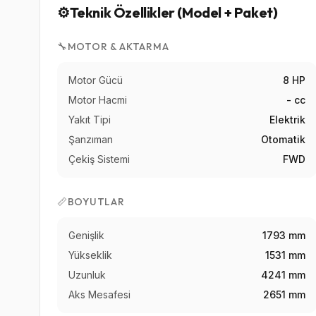
⚙️
Teknik Özellikler (Model + Paket)
🔧
MOTOR & AKTARMA
Motor Gücü
8 HP
Motor Hacmi
- cc
Yakıt Tipi
Elektrik
Şanzıman
Otomatik
Çekiş Sistemi
FWD
📏
BOYUTLAR
Genişlik
1793 mm
Yükseklik
1531 mm
Uzunluk
4241 mm
Aks Mesafesi
2651 mm