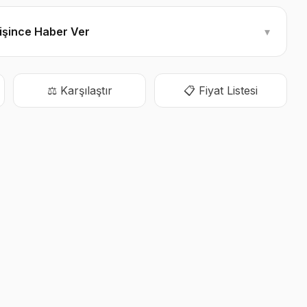
ğişince Haber Ver
▾
⚖️ Karşılaştır
📋 Fiyat Listesi