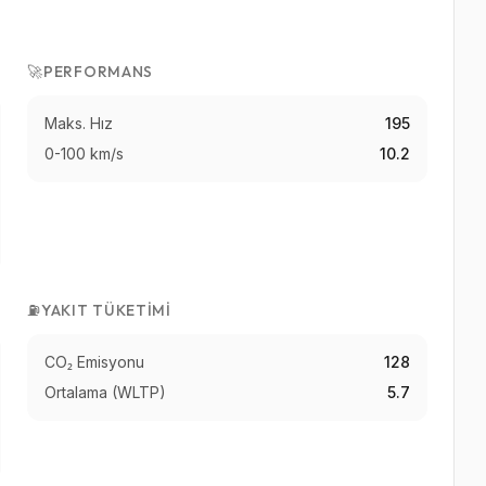
🚀
PERFORMANS
Maks. Hız
195
0-100 km/s
10.2
⛽
YAKIT TÜKETIMI
CO₂ Emisyonu
128
Ortalama (WLTP)
5.7