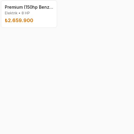
Premium (150hp Benzin DSG 1498)
Elektrik
•
8
HP
₺2.659.900