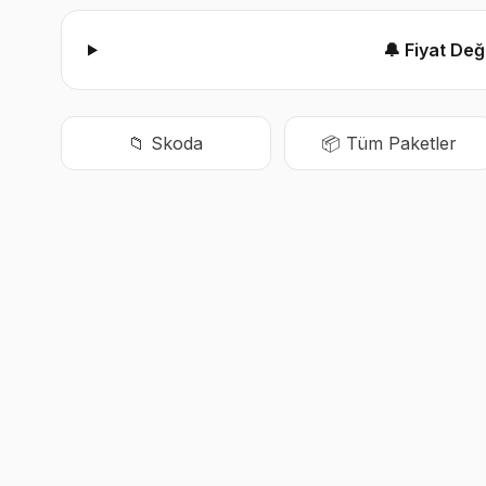
🔔 Fiyat De
📁
Skoda
📦 Tüm Paketler