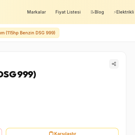
Markalar
Fiyat Listesi
📝
Blog
⚡
Elektrikli
um (115hp Benzin DSG 999)
 DSG 999)
Karşılaştır