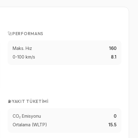
🚀
PERFORMANS
Maks. Hız
160
0-100 km/s
8.1
⛽
YAKIT TÜKETIMI
CO₂ Emisyonu
0
Ortalama (WLTP)
15.5