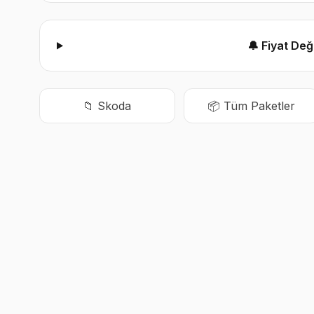
🔔 Fiyat De
📁
Skoda
📦 Tüm Paketler