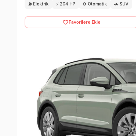
⛽
Elektrik
⚡
204 HP
⚙️
Otomatik
🚗
SUV
Favorilere Ekle