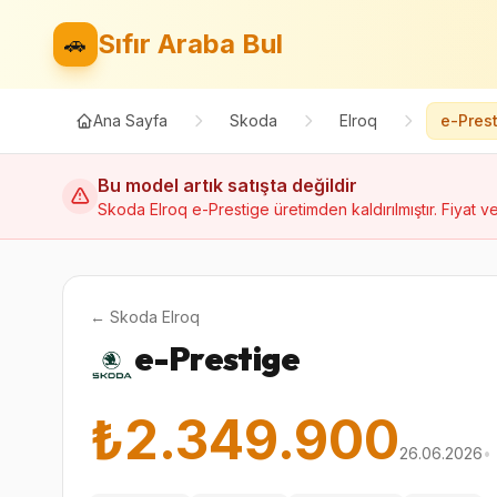
Sıfır Araba Bul
🚗
Ana Sayfa
Skoda
Elroq
e-Pres
Bu model artık satışta değildir
Skoda
Elroq
e-Prestige
üretimden kaldırılmıştır. Fiyat ve
←
Skoda
Elroq
e-Prestige
₺2.349.900
26.06.2026
•