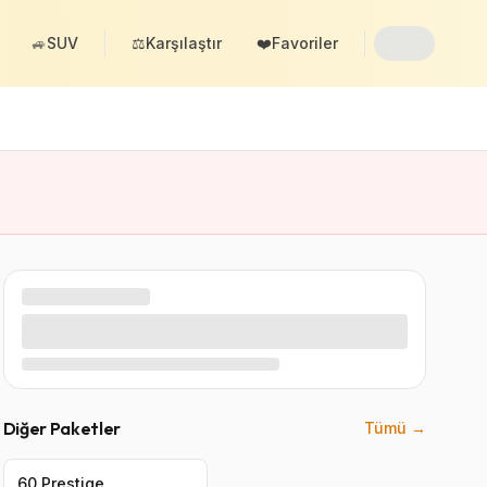
🚙
SUV
⚖️
Karşılaştır
❤️
Favoriler
Diğer Paketler
Tümü →
60 Prestige