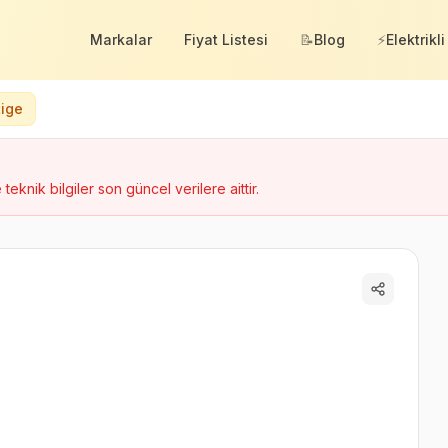
Markalar
Fiyat Listesi
📝
Blog
⚡
Elektrikli
tige
 teknik bilgiler son güncel verilere aittir.