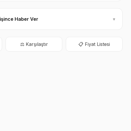
ğişince Haber Ver
▾
⚖️ Karşılaştır
📋 Fiyat Listesi