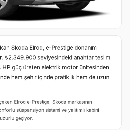
e çıkan Skoda Elroq, e-Prestige donanım
ıyor. ₺2.349.900 seviyesindeki anahtar teslim
 HP güç üreten elektrik motor ünitesinden
nde hem şehir içinde pratiklik hem de uzun
t çeken Elroq e-Prestige, Skoda markasının
Konforlu süspansiyon sistemi ve yalıtımlı kabini
uzurlu geçiyor.