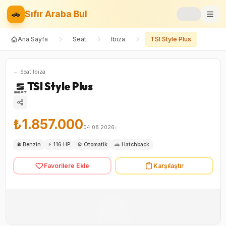
🚗
Sıfır Araba Bul
Ana Sayfa
Seat
Ibiza
TSI Style Plus
Markalar
Fiyat Listesi
←
Seat
Ibiza
TSI Style Plus
📝
Blog
⚡
Elektrikli
₺1.857.000
04.08.2026
•
🚙
SUV
⛽
Benzin
⚡
116 HP
⚙️
Otomatik
🚗
Hatchback
Favorilere Ekle
Karşılaştır
⚖️
Karşılaştır
❤️
Favoriler