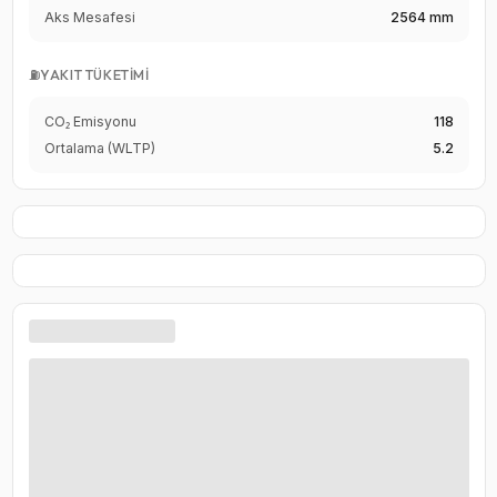
Aks Mesafesi
2564 mm
⛽
YAKIT TÜKETIMI
CO₂ Emisyonu
118
Ortalama (WLTP)
5.2