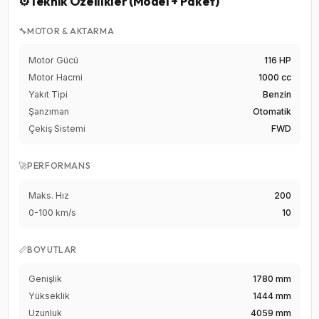
⚙️
Teknik Özellikler (Model + Paket)
🔧
MOTOR & AKTARMA
Motor Gücü
116 HP
Motor Hacmi
1000 cc
Yakıt Tipi
Benzin
Şanzıman
Otomatik
Çekiş Sistemi
FWD
🚀
PERFORMANS
Maks. Hız
200
0-100 km/s
10
📏
BOYUTLAR
Genişlik
1780 mm
Yükseklik
1444 mm
Uzunluk
4059 mm