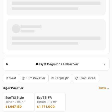
▾
🔔 Fiyat Değişince Haber Ver
📁
Seat
📦 Tüm Paketler
⚖️ Karşılaştır
📋 Fiyat Listesi
Diğer Paketler
Tümü →
EcoTSI Style
EcoTSI FR
Benzin
•
115
HP
Benzin
•
115
HP
₺1.647.150
₺1.771.000