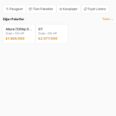
📁
Peugeot
📦 Tüm Paketler
⚖️ Karşılaştır
📋 Fiyat Listesi
Diğer Paketler
Tümü →
Allure (130hp Dizel Manuel 1500)
GT
Dizel
•
130
HP
Dizel
•
130
HP
₺1.624.000
₺2.077.000