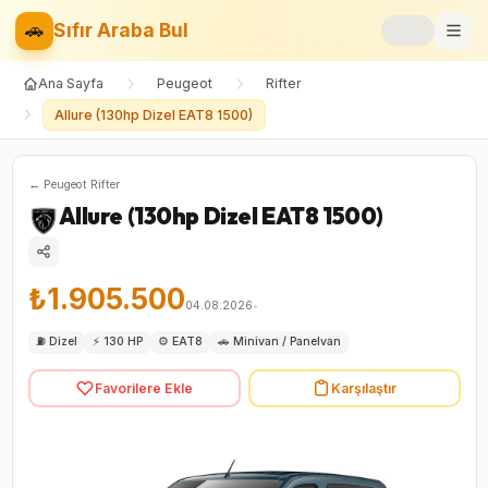
🚗
Sıfır Araba Bul
Ana Sayfa
Peugeot
Rifter
Markalar
Allure (130hp Dizel EAT8 1500)
Fiyat Listesi
←
Peugeot
Rifter
📝
Blog
Allure (130hp Dizel EAT8 1500)
⚡
Elektrikli
₺1.905.500
🚙
SUV
04.08.2026
•
⛽
Dizel
⚡
130 HP
⚙️
EAT8
🚗
Minivan / Panelvan
⚖️
Karşılaştır
Favorilere Ekle
Karşılaştır
❤️
Favoriler