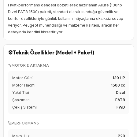
Fiyat-performans dengesi gözetilerek hazırlanan Allure (130hp
Dizel EAT8 1500) paketi, standart olarak sunduğu güvenlik ve
konfor özellikleriyle günlük kullanım ihtiyaçlarına eksiksiz cevap
veriyor. Peugeot mühendisliği ve malzeme kalitesi, aracın her
detayında kendini hissettiriyor.
⚙️
Teknik Özellikler (Model + Paket)
🔧
MOTOR & AKTARMA
Motor Gücü
130 HP
Motor Hacmi
1500 cc
Yakıt Tipi
Dizel
Şanzıman
EAT8
Çekiş Sistemi
FWD
🚀
PERFORMANS
Maks. Hız
220