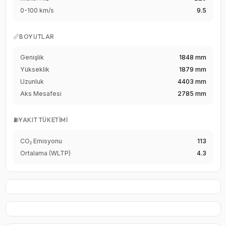
0-100 km/s
9.5
📏
BOYUTLAR
Genişlik
1848 mm
Yükseklik
1879 mm
Uzunluk
4403 mm
Aks Mesafesi
2785 mm
⛽
YAKIT TÜKETIMI
CO₂ Emisyonu
113
Ortalama (WLTP)
4.3