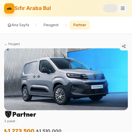
🚗
Sıfır Araba Bul
Ana Sayfa
Peugeot
Partner
Markalar
Fiyat Listesi
←
Peugeot
📝
Blog
⚡
Elektrikli
🚙
SUV
⚖️
Karşılaştır
Partner
❤️
Favoriler
3
paket
•
₺1.273.500
₺1.510.000
-