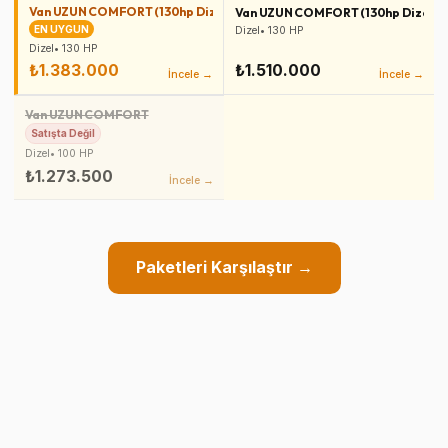
Van UZUN COMFORT (130hp Dizel Manuel 1500)
Van UZUN COMFORT (130hp Dizel EA
EN UYGUN
Dizel
•
130
HP
Dizel
•
130
HP
₺1.383.000
₺1.510.000
İncele →
İncele →
Van UZUN COMFORT
Satışta Değil
Dizel
•
100
HP
₺1.273.500
İncele →
Paketleri Karşılaştır →