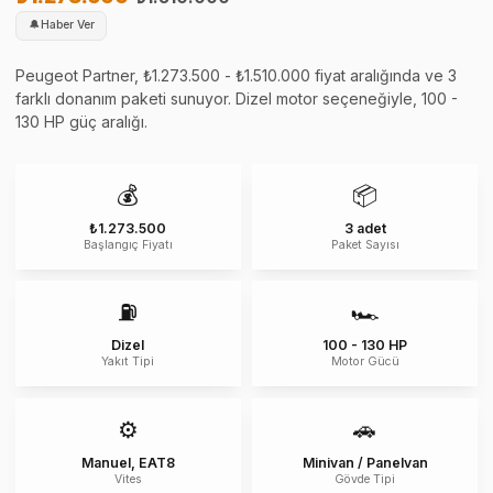
🔔
Haber Ver
Peugeot Partner, ₺1.273.500 - ₺1.510.000 fiyat aralığında ve 3
farklı donanım paketi sunuyor. Dizel motor seçeneğiyle, 100 -
130 HP güç aralığı.
💰
📦
₺1.273.500
3 adet
Başlangıç Fiyatı
Paket Sayısı
⛽
🏎️
Dizel
100 - 130 HP
Yakıt Tipi
Motor Gücü
⚙️
🚗
Manuel, EAT8
Minivan / Panelvan
Vites
Gövde Tipi