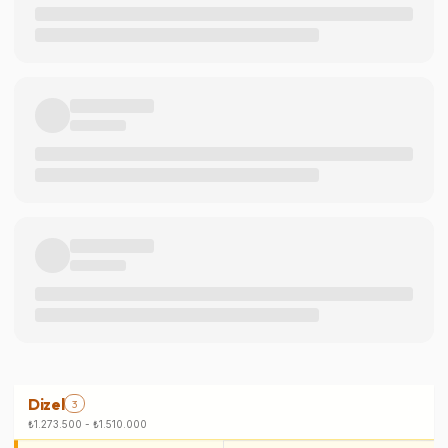
Dizel
3
₺1.273.500
-
₺1.510.000