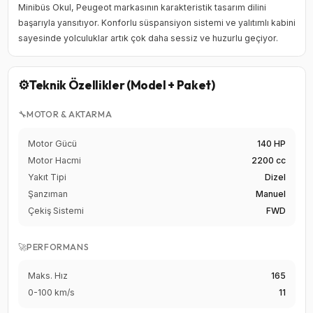
Minibüs Okul, Peugeot markasının karakteristik tasarım dilini
başarıyla yansıtıyor. Konforlu süspansiyon sistemi ve yalıtımlı kabini
sayesinde yolculuklar artık çok daha sessiz ve huzurlu geçiyor.
⚙️
Teknik Özellikler (Model + Paket)
🔧
MOTOR & AKTARMA
Motor Gücü
140 HP
Motor Hacmi
2200 cc
Yakıt Tipi
Dizel
Şanzıman
Manuel
Çekiş Sistemi
FWD
🚀
PERFORMANS
Maks. Hız
165
0-100 km/s
11