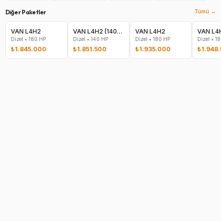
Diğer Paketler
Tümü →
VAN L4H2
VAN L4H2 (140hp Dizel Manuel 2200)
VAN L4H2
Dizel
•
180
HP
Dizel
•
140
HP
Dizel
•
180
HP
Dizel
•
18
₺1.845.000
₺1.851.500
₺1.935.000
₺1.948