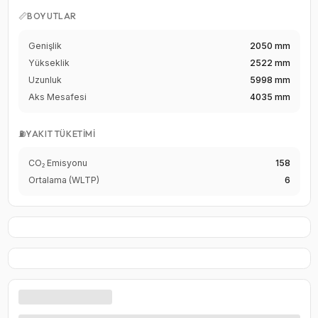
📏
BOYUTLAR
Genişlik
2050 mm
Yükseklik
2522 mm
Uzunluk
5998 mm
Aks Mesafesi
4035 mm
⛽
YAKIT TÜKETIMI
CO₂ Emisyonu
158
Ortalama (WLTP)
6