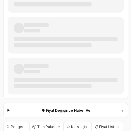
▾
🔔 Fiyat Değişince Haber Ver
📁
Peugeot
📦 Tüm Paketler
⚖️ Karşılaştır
📋 Fiyat Listesi