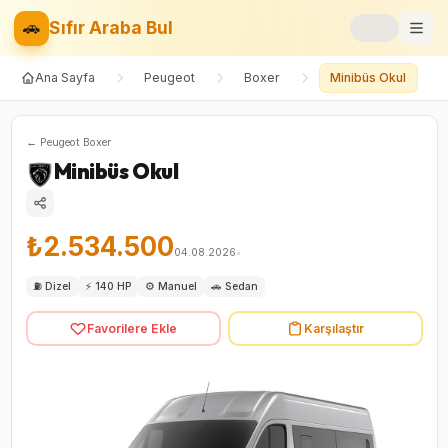
🚗
Sıfır Araba Bul
Ana Sayfa
Peugeot
Boxer
Minibüs Okul
Markalar
Fiyat Listesi
←
Peugeot
Boxer
Minibüs Okul
📝
Blog
⚡
Elektrikli
₺2.534.500
04.08.2026
•
🚙
SUV
⛽
Dizel
⚡
140 HP
⚙️
Manuel
🚗
Sedan
Favorilere Ekle
Karşılaştır
⚖️
Karşılaştır
❤️
Favoriler