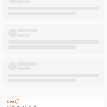
Dizel
3
₺1.966.000
-
₺2.064.000