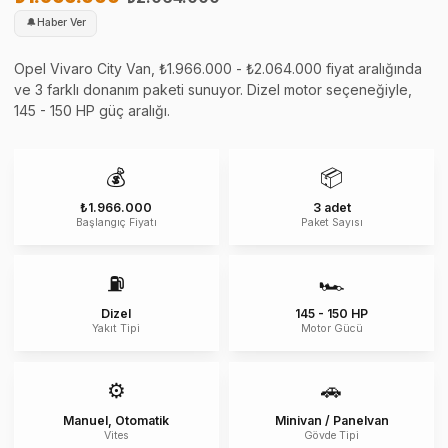
🔔
Haber Ver
Opel Vivaro City Van, ₺1.966.000 - ₺2.064.000 fiyat aralığında
ve 3 farklı donanım paketi sunuyor. Dizel motor seçeneğiyle,
145 - 150 HP güç aralığı.
💰
📦
₺1.966.000
3 adet
Başlangıç Fiyatı
Paket Sayısı
⛽
🏎️
Dizel
145 - 150 HP
Yakıt Tipi
Motor Gücü
⚙️
🚗
Manuel, Otomatik
Minivan / Panelvan
Vites
Gövde Tipi