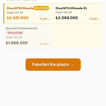
Dizel AT8 Ultimate
Dizel MT6 Ultimate XL
EN UYGUN
Dizel
•
150
HP
Dizel
•
150
HP
₺2.061.000
₺2.064.000
İncele →
İncele →
Dizel MT6 Ultimate XL
Satışta Değil
Dizel
•
145
HP
₺1.966.000
İncele →
Paketleri Karşılaştır →