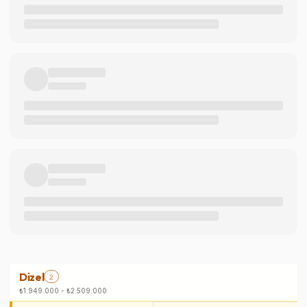
Dizel
2
₺1.949.000
-
₺2.509.000