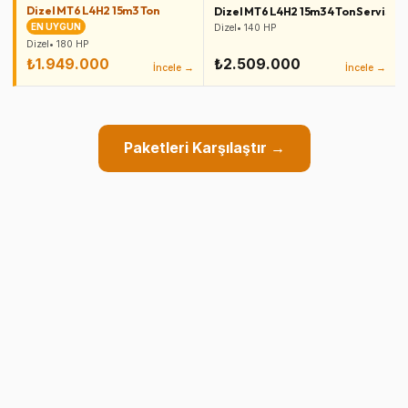
Dizel MT6 L4H2 15m3 Ton
Dizel MT6 L4H2 15m3 4 Ton Servis 16
EN UYGUN
Dizel
•
140
HP
Dizel
•
180
HP
₺1.949.000
₺2.509.000
İncele →
İncele →
Paketleri Karşılaştır →