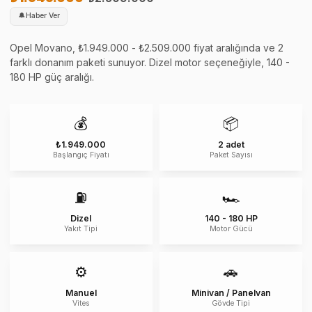
🔔
Haber Ver
Opel Movano, ₺1.949.000 - ₺2.509.000 fiyat aralığında ve 2
farklı donanım paketi sunuyor. Dizel motor seçeneğiyle, 140 -
180 HP güç aralığı.
💰
📦
₺1.949.000
2 adet
Başlangıç Fiyatı
Paket Sayısı
⛽
🏎️
Dizel
140 - 180 HP
Yakıt Tipi
Motor Gücü
⚙️
🚗
Manuel
Minivan / Panelvan
Vites
Gövde Tipi