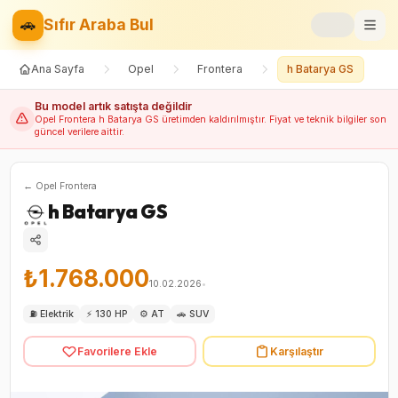
🚗
Sıfır Araba Bul
Ana Sayfa
Opel
Frontera
h Batarya GS
Markalar
Bu model artık satışta değildir
Fiyat Listesi
Opel
Frontera
h Batarya GS
üretimden kaldırılmıştır. Fiyat ve teknik bilgiler son
güncel verilere aittir.
📝
Blog
←
Opel
Frontera
⚡
Elektrikli
h Batarya GS
🚙
SUV
₺1.768.000
10.02.2026
•
⚖️
Karşılaştır
⛽
Elektrik
⚡
130 HP
⚙️
AT
🚗
SUV
❤️
Favoriler
Favorilere Ekle
Karşılaştır