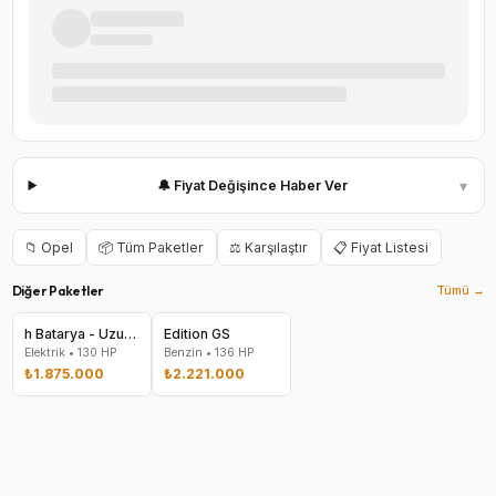
▾
🔔 Fiyat Değişince Haber Ver
📁
Opel
📦 Tüm Paketler
⚖️ Karşılaştır
📋 Fiyat Listesi
Diğer Paketler
Tümü →
h Batarya - Uzun Menzil GS
Edition GS
Elektrik
•
130
HP
Benzin
•
136
HP
₺1.875.000
₺2.221.000