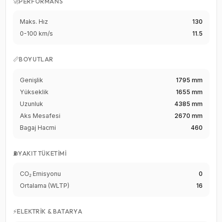
🚀
PERFORMANS
Maks. Hız
130
0-100 km/s
11.5
📏
BOYUTLAR
Genişlik
1795 mm
Yükseklik
1655 mm
Uzunluk
4385 mm
Aks Mesafesi
2670 mm
Bagaj Hacmi
460
⛽
YAKIT TÜKETIMI
CO₂ Emisyonu
0
Ortalama (WLTP)
16
⚡
ELEKTRIK & BATARYA