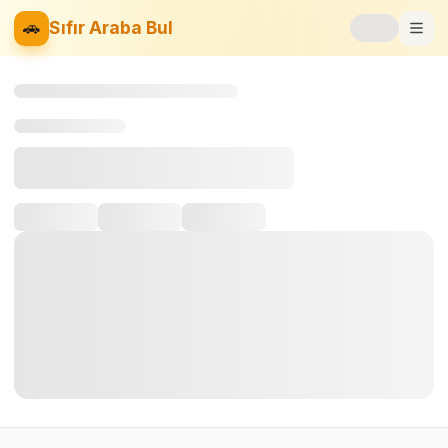
🚗
Sıfır Araba Bul
Markalar
Fiyat Listesi
📝
Blog
⚡
Elektrikli
🚙
SUV
⚖️
Karşılaştır
❤️
Favoriler