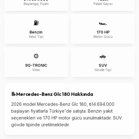
Başlangıç Fiyatı
Paket Sayısı
⛽
🏎️
Benzin
170 HP
Yakıt Tipi
Motor Gücü
⚙️
🚗
9G-TRONIC
SUV
Vites
Gövde Tipi
📝
Mercedes-Benz
Glc 180
Hakkında
2026 model Mercedes-Benz Glc 180, ₺14.694.000
başlayan fiyatlarla Türkiye'de satışta. Benzin yakıt
seçenekleri ve 170 HP motor gücü sunulmaktadır. SUV
gövde tipinde üretilmektedir.