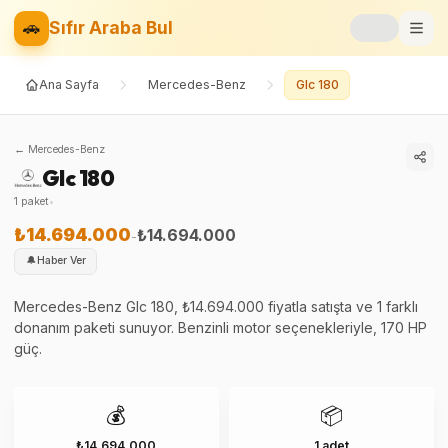
🚗
Sıfır Araba Bul
Ana Sayfa
Mercedes-Benz
Glc 180
Markalar
Fiyat Listesi
←
Mercedes-Benz
Glc 180
📝
Blog
1
paket
•
⚡
Elektrikli
₺14.694.000
₺14.694.000
-
🔔
Haber Ver
🚙
SUV
Mercedes-Benz Glc 180, ₺14.694.000 fiyatla satışta ve 1 farklı
donanım paketi sunuyor. Benzinli motor seçenekleriyle, 170 HP
⚖️
Karşılaştır
güç.
❤️
Favoriler
💰
📦
₺14.694.000
1 adet