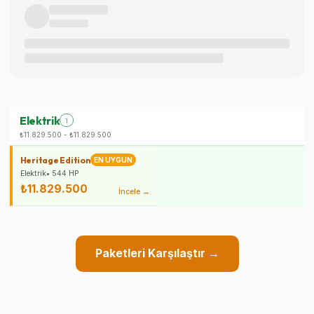
Elektrik
1
₺11.829.500
-
₺11.829.500
Heritage Edition
EN UYGUN
Elektrik
•
544
HP
₺11.829.500
İncele →
Paketleri Karşılaştır →