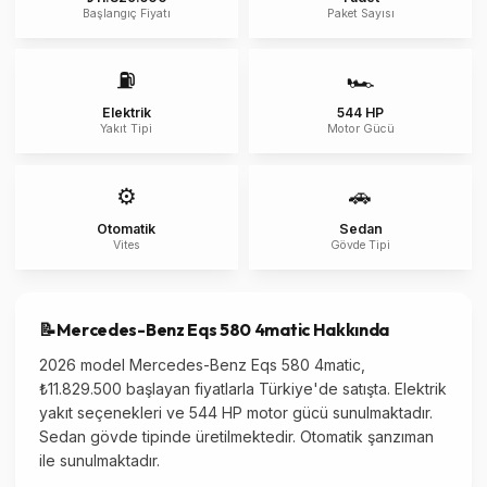
Başlangıç Fiyatı
Paket Sayısı
⛽
🏎️
Elektrik
544 HP
Yakıt Tipi
Motor Gücü
⚙️
🚗
Otomatik
Sedan
Vites
Gövde Tipi
📝
Mercedes-Benz
Eqs 580 4matic
Hakkında
2026 model Mercedes-Benz Eqs 580 4matic,
₺11.829.500 başlayan fiyatlarla Türkiye'de satışta. Elektrik
yakıt seçenekleri ve 544 HP motor gücü sunulmaktadır.
Sedan gövde tipinde üretilmektedir. Otomatik şanzıman
ile sunulmaktadır.