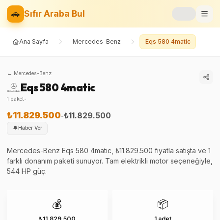
🚗
Sıfır Araba Bul
Ana Sayfa
Mercedes-Benz
Eqs 580 4matic
Markalar
Fiyat Listesi
←
Mercedes-Benz
Eqs 580 4matic
📝
Blog
1
paket
•
⚡
Elektrikli
₺11.829.500
₺11.829.500
-
🔔
Haber Ver
🚙
SUV
Mercedes-Benz Eqs 580 4matic, ₺11.829.500 fiyatla satışta ve 1
farklı donanım paketi sunuyor. Tam elektrikli motor seçeneğiyle,
⚖️
Karşılaştır
544 HP güç.
❤️
Favoriler
💰
📦
₺11.829.500
1 adet