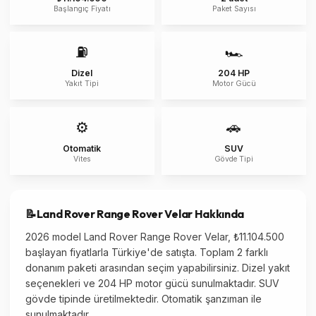
Başlangıç Fiyatı
Paket Sayısı
⛽
🏎️
Dizel
204 HP
Yakıt Tipi
Motor Gücü
⚙️
🚗
Otomatik
SUV
Vites
Gövde Tipi
📝
Land Rover
Range Rover Velar
Hakkında
2026 model Land Rover Range Rover Velar, ₺11.104.500
başlayan fiyatlarla Türkiye'de satışta. Toplam 2 farklı
donanım paketi arasından seçim yapabilirsiniz. Dizel yakıt
seçenekleri ve 204 HP motor gücü sunulmaktadır. SUV
gövde tipinde üretilmektedir. Otomatik şanzıman ile
sunulmaktadır.