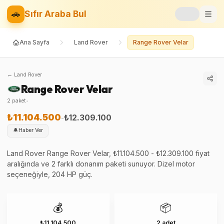
🚗
Sıfır Araba Bul
Ana Sayfa
Land Rover
Range Rover Velar
Markalar
Fiyat Listesi
←
Land Rover
Range Rover Velar
📝
Blog
2
paket
•
⚡
Elektrikli
₺11.104.500
₺12.309.100
-
🔔
Haber Ver
🚙
SUV
Land Rover Range Rover Velar, ₺11.104.500 - ₺12.309.100 fiyat
aralığında ve 2 farklı donanım paketi sunuyor. Dizel motor
⚖️
Karşılaştır
seçeneğiyle, 204 HP güç.
❤️
Favoriler
💰
📦
₺11.104.500
2 adet