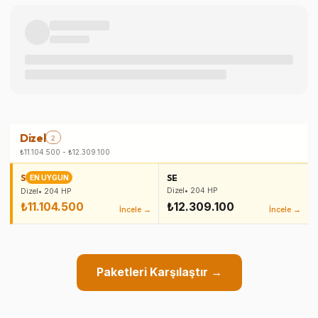
Dizel
2
₺11.104.500
-
₺12.309.100
S
SE
EN UYGUN
Dizel
•
204
HP
Dizel
•
204
HP
₺11.104.500
₺12.309.100
İncele →
İncele →
Paketleri Karşılaştır →