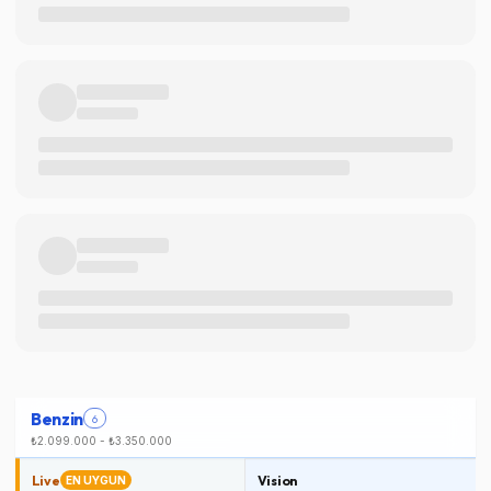
Benzin
6
₺2.099.000
-
₺3.350.000
Live
Vision
EN UYGUN