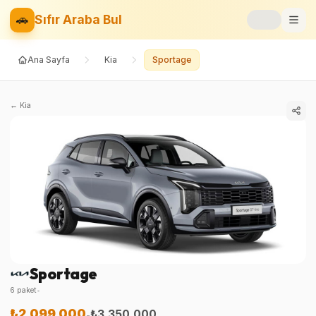
🚗
Sıfır Araba Bul
Ana Sayfa
Kia
Sportage
Markalar
Fiyat Listesi
←
Kia
📝
Blog
⚡
Elektrikli
🚙
SUV
⚖️
Karşılaştır
Sportage
❤️
Favoriler
6
paket
•
₺2.099.000
₺3.350.000
-