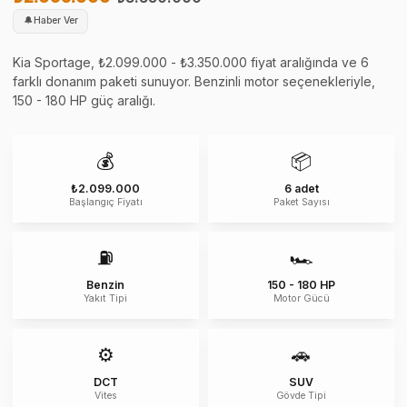
🔔
Haber Ver
Kia Sportage, ₺2.099.000 - ₺3.350.000 fiyat aralığında ve 6
farklı donanım paketi sunuyor. Benzinli motor seçenekleriyle,
150 - 180 HP güç aralığı.
💰
📦
₺2.099.000
6 adet
Başlangıç Fiyatı
Paket Sayısı
⛽
🏎️
Benzin
150 - 180 HP
Yakıt Tipi
Motor Gücü
⚙️
🚗
DCT
SUV
Vites
Gövde Tipi