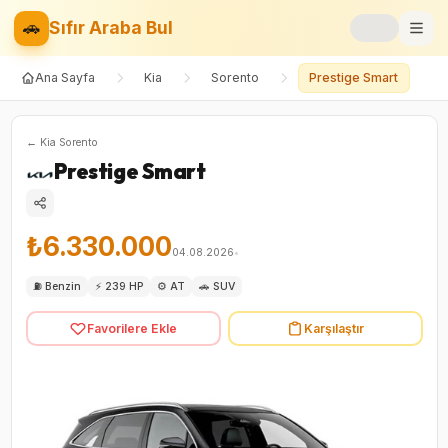
🚗
Sıfır Araba Bul
Ana Sayfa
Kia
Sorento
Prestige Smart
Markalar
Fiyat Listesi
←
Kia
Sorento
Prestige Smart
📝
Blog
⚡
Elektrikli
₺6.330.000
04.08.2026
•
🚙
SUV
⛽
Benzin
⚡
239 HP
⚙️
AT
🚗
SUV
Favorilere Ekle
Karşılaştır
⚖️
Karşılaştır
❤️
Favoriler