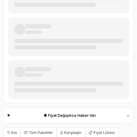
▾
🔔 Fiyat Değişince Haber Ver
📁
Kia
📦 Tüm Paketler
⚖️ Karşılaştır
📋 Fiyat Listesi