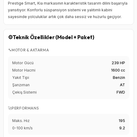
Prestige Smart, Kia markasının karakteristik tasarım dilini başarıyla
yansıtıyor. Konforlu süspansiyon sistemi ve yalıtımlı kabini
sayesinde yolculuklar artık çok daha sessiz ve huzurlu geçiyor.
⚙️
Teknik Özellikler (Model + Paket)
🔧
MOTOR & AKTARMA
Motor Gücü
239 HP
Motor Hacmi
1600 cc
Yakıt Tipi
Benzin
Şanzıman
AT
Çekiş Sistemi
FWD
🚀
PERFORMANS
Maks. Hız
195
0-100 km/s
9.2