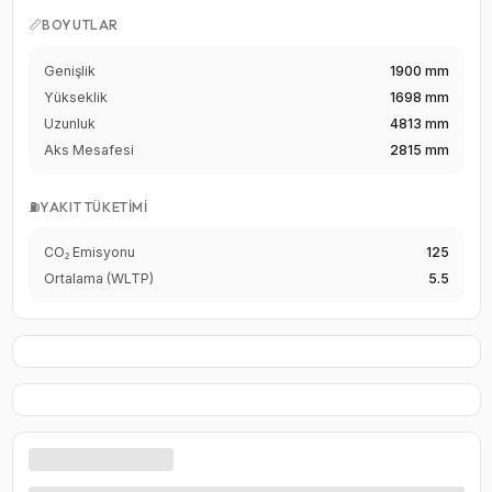
📏
BOYUTLAR
Genişlik
1900 mm
Yükseklik
1698 mm
Uzunluk
4813 mm
Aks Mesafesi
2815 mm
⛽
YAKIT TÜKETIMI
CO₂ Emisyonu
125
Ortalama (WLTP)
5.5