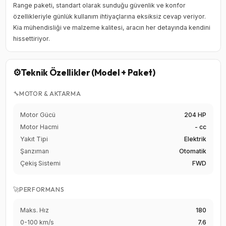
Range paketi, standart olarak sunduğu güvenlik ve konfor
özellikleriyle günlük kullanım ihtiyaçlarına eksiksiz cevap veriyor.
Kia mühendisliği ve malzeme kalitesi, aracın her detayında kendini
hissettiriyor.
⚙️
Teknik Özellikler (Model + Paket)
🔧
MOTOR & AKTARMA
Motor Gücü
204 HP
Motor Hacmi
- cc
Yakıt Tipi
Elektrik
Şanzıman
Otomatik
Çekiş Sistemi
FWD
🚀
PERFORMANS
Maks. Hız
180
0-100 km/s
7.6