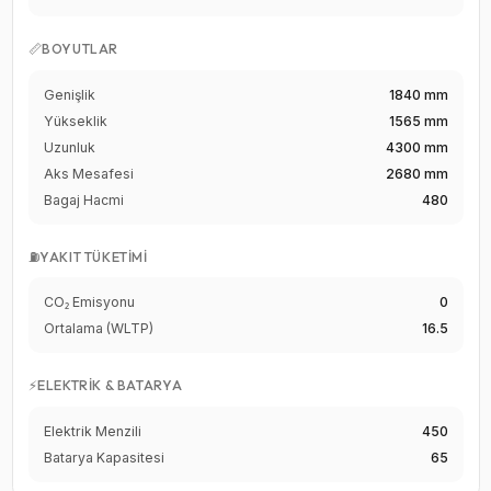
📏
BOYUTLAR
Genişlik
1840 mm
Yükseklik
1565 mm
Uzunluk
4300 mm
Aks Mesafesi
2680 mm
Bagaj Hacmi
480
⛽
YAKIT TÜKETIMI
CO₂ Emisyonu
0
Ortalama (WLTP)
16.5
⚡
ELEKTRIK & BATARYA
Elektrik Menzili
450
Batarya Kapasitesi
65