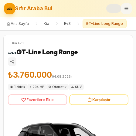
🚗
Sıfır Araba Bul
Ana Sayfa
Kia
Ev3
GT-Line Long Range
Markalar
Fiyat Listesi
←
Kia
Ev3
GT-Line Long Range
📝
Blog
⚡
Elektrikli
₺3.760.000
04.08.2026
•
🚙
SUV
⛽
Elektrik
⚡
204 HP
⚙️
Otomatik
🚗
SUV
Favorilere Ekle
Karşılaştır
⚖️
Karşılaştır
❤️
Favoriler