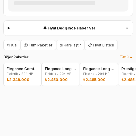
▾
🔔 Fiyat Değişince Haber Ver
📁
Kia
📦 Tüm Paketler
⚖️ Karşılaştır
📋 Fiyat Listesi
Diğer Paketler
Tümü →
Elegance Comfort
Elegance Long Range
Elegance Long Range
Prestig
Elektrik
•
204
HP
Elektrik
•
204
HP
Elektrik
•
204
HP
Elektrik
•
₺2.349.000
₺2.450.000
₺2.485.000
₺2.485