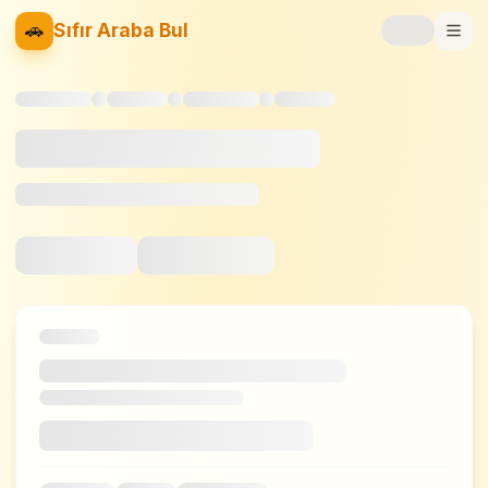
🚗
Sıfır Araba Bul
Markalar
Fiyat Listesi
📝
Blog
⚡
Elektrikli
🚙
SUV
⚖️
Karşılaştır
❤️
Favoriler