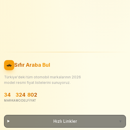
🚗
Sıfır Araba Bul
Türkiye'deki tüm otomobil markalarının
2026
model resmi fiyat listelerini sunuyoruz.
34
324
802
MARKA
MODEL
FIYAT
Hızlı Linkler
▼