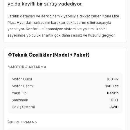
yolda keyifli bir sürüş vadediyor.
Estetik detayları ve aerodinamik yapısıyla dikkat çeken Kona Elite
Plus, Hyundai markasının karakteristik tasarım dilini başarıyla
yansıtıyor. Konforlu süspansiyon sistemi ve yalıtımlı kabini
sayesinde yolculuklar artık çok daha sessiz ve huzurlu geçiyor.
⚙️
Teknik Özellikler (Model + Paket)
🔧
MOTOR & AKTARMA
Motor Gücü
160 HP
Motor Hacmi
1600 cc
Yakıt Tipi
Benzin
Şanzıman
DCT
Çekiş Sistemi
AWD
🚀
PERFORMANS