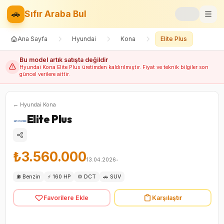
🚗
Sıfır Araba Bul
Ana Sayfa
Hyundai
Kona
Elite Plus
Markalar
Bu model artık satışta değildir
Fiyat Listesi
Hyundai
Kona
Elite Plus
üretimden kaldırılmıştır. Fiyat ve teknik bilgiler son
güncel verilere aittir.
📝
Blog
←
Hyundai
Kona
⚡
Elektrikli
Elite Plus
🚙
SUV
₺3.560.000
13.04.2026
•
⚖️
Karşılaştır
⛽
Benzin
⚡
160 HP
⚙️
DCT
🚗
SUV
❤️
Favoriler
Favorilere Ekle
Karşılaştır