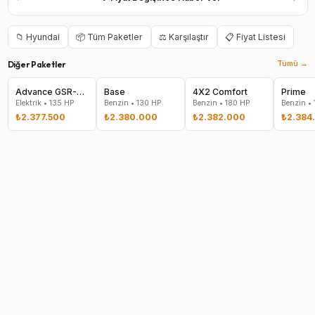
📁
Hyundai
📦 Tüm Paketler
⚖️ Karşılaştır
📋 Fiyat Listesi
Diğer Paketler
Tümü →
Advance GSR-2-C
Base
4X2 Comfort
Prime
Elektrik
•
135
HP
Benzin
•
130
HP
Benzin
•
180
HP
Benzin
•
₺2.377.500
₺2.380.000
₺2.382.000
₺2.384