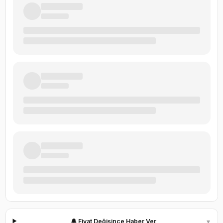
▾
🔔 Fiyat Değişince Haber Ver