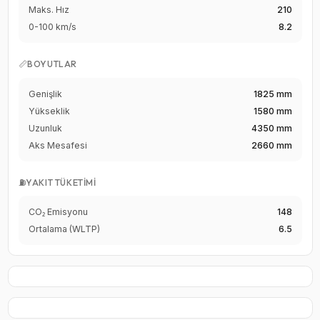
Maks. Hız
210
0-100 km/s
8.2
📏
BOYUTLAR
Genişlik
1825 mm
Yükseklik
1580 mm
Uzunluk
4350 mm
Aks Mesafesi
2660 mm
⛽
YAKIT TÜKETIMI
CO₂ Emisyonu
148
Ortalama (WLTP)
6.5