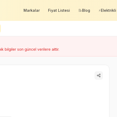
Markalar
Fiyat Listesi
📝
Blog
⚡
Elektrikli
ik bilgiler son güncel verilere aittir.