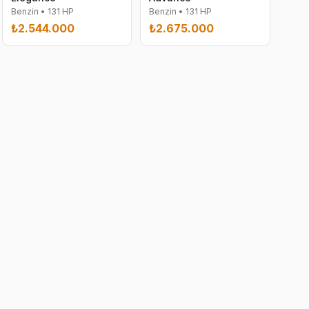
Benzin
•
131
HP
Benzin
•
131
HP
₺2.544.000
₺2.675.000