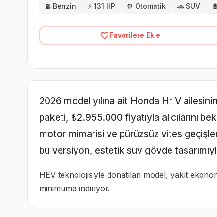
⛽
Benzin
⚡
131 HP
⚙️
Otomatik
🚗
SUV

Favorilere Ekle
2026 model yılına ait Honda Hr V ailesinin
paketi, ₺2.955.000 fiyatıyla alıcılarını b
motor mimarisi ve pürüzsüz vites geçişle
bu versiyon, estetik suv gövde tasarımıyl
HEV teknolojisiyle donatılan model, yakıt ekonom
minimuma indiriyor.