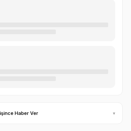
ğişince Haber Ver
▾