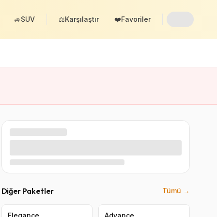
🚙
SUV
⚖️
Karşılaştır
❤️
Favoriler
Diğer Paketler
Tümü →
Elegance
Advance