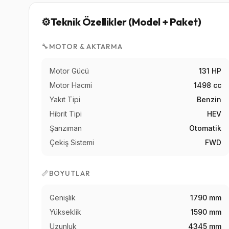
⚙️
Teknik Özellikler (Model + Paket)
🔧
MOTOR & AKTARMA
Motor Gücü
131 HP
Motor Hacmi
1498 cc
Yakıt Tipi
Benzin
Hibrit Tipi
HEV
Şanzıman
Otomatik
Çekiş Sistemi
FWD
📏
BOYUTLAR
Genişlik
1790 mm
Yükseklik
1590 mm
Uzunluk
4345 mm