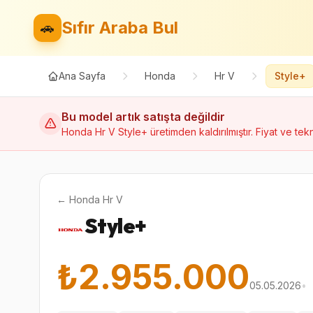
Sıfır Araba Bul
🚗
Ana Sayfa
Honda
Hr V
Style+
Bu model artık satışta değildir
Honda
Hr V
Style+
üretimden kaldırılmıştır. Fiyat ve tekn
←
Honda
Hr V
Style+
₺2.955.000
05.05.2026
•