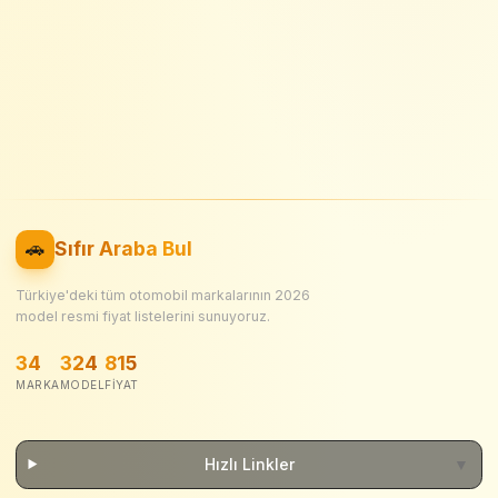
🚗
Sıfır Araba Bul
Türkiye'deki tüm otomobil markalarının
2026
model resmi fiyat listelerini sunuyoruz.
34
324
815
MARKA
MODEL
FIYAT
Hızlı Linkler
▼