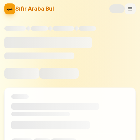
🚗
Sıfır Araba Bul
Markalar
Fiyat Listesi
📝
Blog
⚡
Elektrikli
🚙
SUV
⚖️
Karşılaştır
❤️
Favoriler