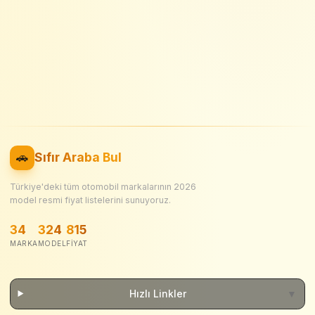
🚗
Sıfır Araba Bul
Türkiye'deki tüm otomobil markalarının
2026
model resmi fiyat listelerini sunuyoruz.
34
324
815
MARKA
MODEL
FIYAT
Hızlı Linkler
▼