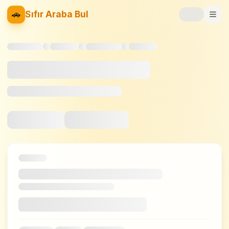
🚗
Sıfır Araba Bul
Markalar
Fiyat Listesi
📝
Blog
⚡
Elektrikli
🚙
SUV
⚖️
Karşılaştır
❤️
Favoriler