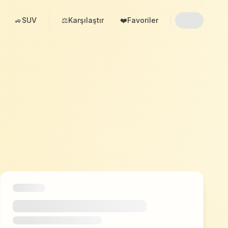
🚙
SUV
⚖️
Karşılaştır
❤️
Favoriler