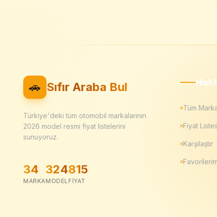
Hızlı 
🚗
Sıfır Araba Bul
Tüm Marka
Türkiye'deki tüm otomobil markalarının
Fiyat Listes
2026
model resmi fiyat listelerini
sunuyoruz.
Karşılaştır
Favorileri
34
324
815
MARKA
MODEL
FIYAT