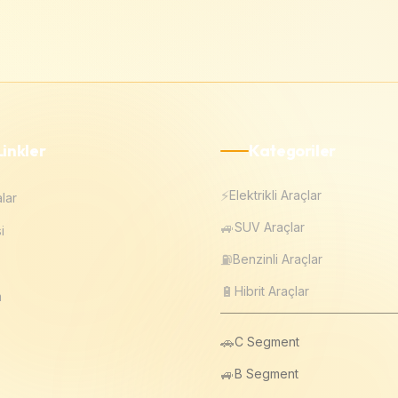
Linkler
Kategoriler
⚡
Elektrikli Araçlar
lar
🚙
SUV Araçlar
i
⛽
Benzinli Araçlar
🔋
Hibrit Araçlar
m
🚗
C Segment
🚙
B Segment