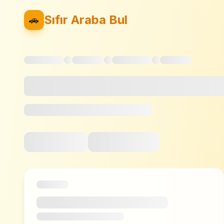
Sıfır Araba Bul
🚗