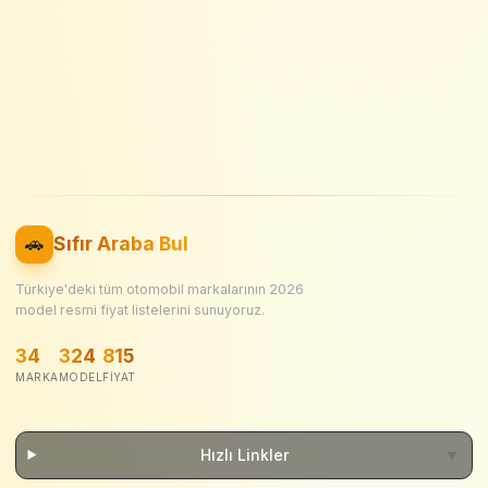
🚗
Sıfır Araba Bul
Türkiye'deki tüm otomobil markalarının
2026
model resmi fiyat listelerini sunuyoruz.
34
324
815
MARKA
MODEL
FIYAT
Hızlı Linkler
▼