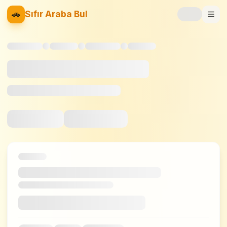
🚗
Sıfır Araba Bul
Markalar
Fiyat Listesi
📝
Blog
⚡
Elektrikli
🚙
SUV
⚖️
Karşılaştır
❤️
Favoriler