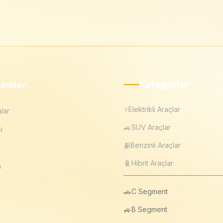
Linkler
Kategoriler
⚡
Elektrikli Araçlar
lar
🚙
SUV Araçlar
i
⛽
Benzinli Araçlar
🔋
Hibrit Araçlar
m
🚗
C Segment
🚙
B Segment