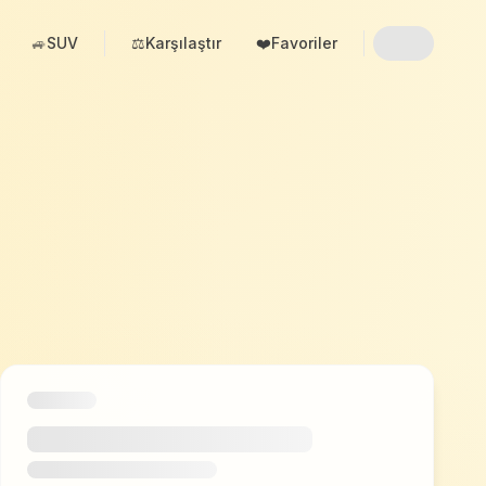
🚙
SUV
⚖️
Karşılaştır
❤️
Favoriler