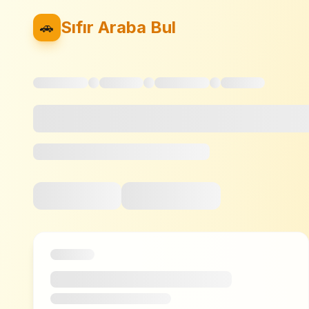
Sıfır Araba Bul
🚗