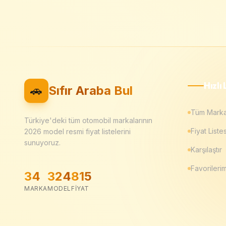
Hızlı 
🚗
Sıfır Araba Bul
Tüm Marka
Türkiye'deki tüm otomobil markalarının
Fiyat Listes
2026
model resmi fiyat listelerini
sunuyoruz.
Karşılaştır
Favorileri
34
324
815
MARKA
MODEL
FIYAT