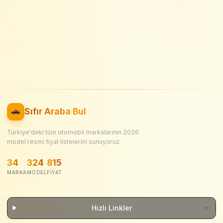
🚗
Sıfır Araba Bul
Türkiye'deki tüm otomobil markalarının
2026
model resmi fiyat listelerini sunuyoruz.
34
324
815
MARKA
MODEL
FIYAT
Hızlı Linkler
▼