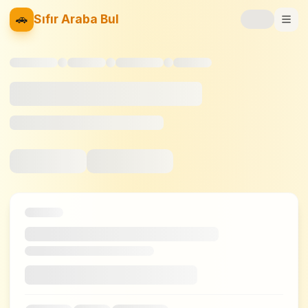
🚗
Sıfır Araba Bul
Markalar
Fiyat Listesi
📝
Blog
⚡
Elektrikli
🚙
SUV
⚖️
Karşılaştır
❤️
Favoriler