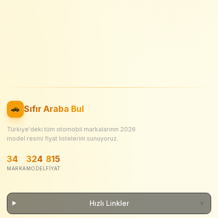
🚗
Sıfır Araba Bul
Türkiye'deki tüm otomobil markalarının
2026
model resmi fiyat listelerini sunuyoruz.
34
324
815
MARKA
MODEL
FIYAT
Hızlı Linkler
▼