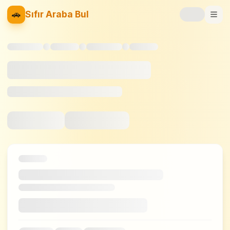
🚗
Sıfır Araba Bul
Markalar
Fiyat Listesi
📝
Blog
⚡
Elektrikli
🚙
SUV
⚖️
Karşılaştır
❤️
Favoriler