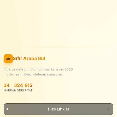
🚗
Sıfır Araba Bul
Türkiye'deki tüm otomobil markalarının
2026
model resmi fiyat listelerini sunuyoruz.
34
324
815
MARKA
MODEL
FIYAT
Hızlı Linkler
▼