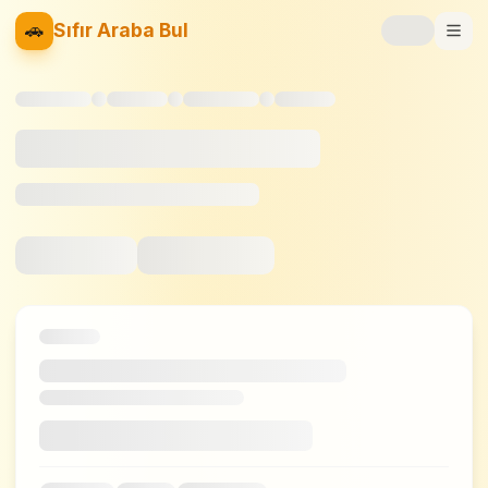
🚗
Sıfır Araba Bul
Markalar
Fiyat Listesi
📝
Blog
⚡
Elektrikli
🚙
SUV
⚖️
Karşılaştır
❤️
Favoriler