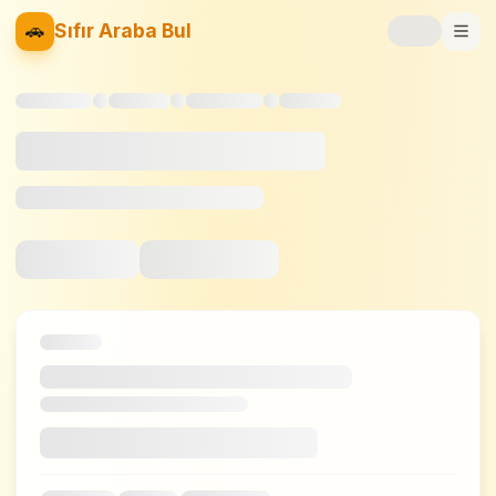
🚗
Sıfır Araba Bul
Markalar
Fiyat Listesi
📝
Blog
⚡
Elektrikli
🚙
SUV
⚖️
Karşılaştır
❤️
Favoriler