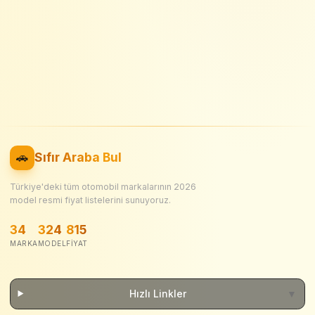
🚗
Sıfır Araba Bul
Türkiye'deki tüm otomobil markalarının
2026
model resmi fiyat listelerini sunuyoruz.
34
324
815
MARKA
MODEL
FIYAT
Hızlı Linkler
▼