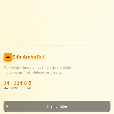
🚗
Sıfır Araba Bul
Türkiye'deki tüm otomobil markalarının
2026
model resmi fiyat listelerini sunuyoruz.
34
324
815
MARKA
MODEL
FIYAT
Hızlı Linkler
▼