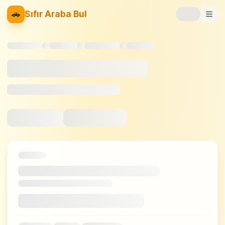
🚗
Sıfır Araba Bul
Markalar
Fiyat Listesi
📝
Blog
⚡
Elektrikli
🚙
SUV
⚖️
Karşılaştır
❤️
Favoriler