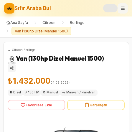
🚗
Sıfır Araba Bul
Ana Sayfa
Citroen
Berlingo
Markalar
Van (130hp Dizel Manuel 1500)
Fiyat Listesi
←
Citroen
Berlingo
📝
Blog
Van (130hp Dizel Manuel 1500)
⚡
Elektrikli
₺1.432.000
🚙
SUV
04.08.2026
•
⛽
Dizel
⚡
130 HP
⚙️
Manuel
🚗
Minivan / Panelvan
⚖️
Karşılaştır
Favorilere Ekle
Karşılaştır
❤️
Favoriler