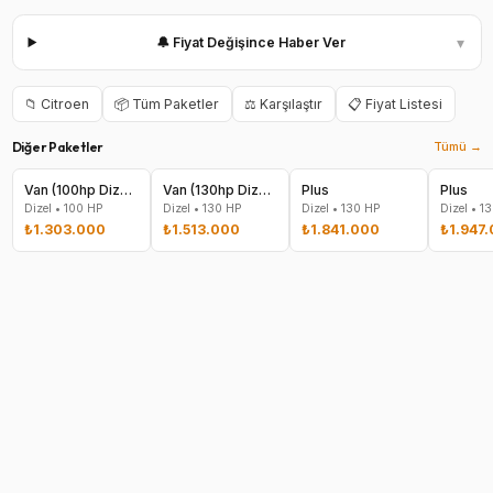
▾
🔔 Fiyat Değişince Haber Ver
📁
Citroen
📦 Tüm Paketler
⚖️ Karşılaştır
📋 Fiyat Listesi
Diğer Paketler
Tümü →
Van (100hp Dizel Manuel 1500)
Van (130hp Dizel AT 1500)
Plus
Plus
Dizel
•
100
HP
Dizel
•
130
HP
Dizel
•
130
HP
Dizel
•
13
₺1.303.000
₺1.513.000
₺1.841.000
₺1.947