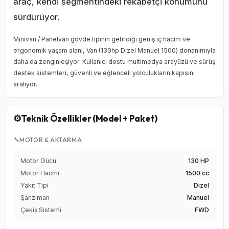
araç, kendi segmentindeki rekabetçi konumunu
sürdürüyor.
Minivan / Panelvan gövde tipinin getirdiği geniş iç hacim ve
ergonomik yaşam alanı, Van (130hp Dizel Manuel 1500) donanımıyla
daha da zenginleşiyor. Kullanıcı dostu multimedya arayüzü ve sürüş
destek sistemleri, güvenli ve eğlenceli yolculukların kapısını
aralıyor.
⚙️
Teknik Özellikler (Model + Paket)
🔧
MOTOR & AKTARMA
Motor Gücü
130 HP
Motor Hacmi
1500 cc
Yakıt Tipi
Dizel
Şanzıman
Manuel
Çekiş Sistemi
FWD