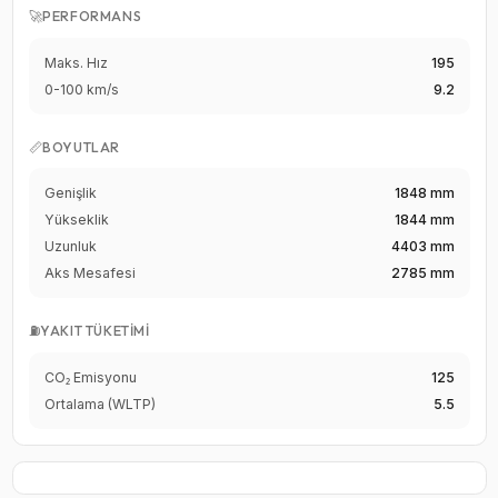
🚀
PERFORMANS
Maks. Hız
195
0-100 km/s
9.2
📏
BOYUTLAR
Genişlik
1848 mm
Yükseklik
1844 mm
Uzunluk
4403 mm
Aks Mesafesi
2785 mm
⛽
YAKIT TÜKETIMI
CO₂ Emisyonu
125
Ortalama (WLTP)
5.5